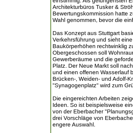
einstimmig: Als gelungensten E
Architekturbüros Tusker & Ströhl
Bewertungskommission hatte zu
Wahl genommen, bevor die einhe
Das Konzept aus Stuttgart basie
Verkehrsführung und sieht eine
Baukörperhöhen rechtwinklig zu
Obergeschossen soll Wohnraum
Gewerberäume und die gefordert
Platz. Der Neue Markt soll nach
und einen offenen Wasserlauf
Brücken-, Weiden- und Adolf-Kn
"Synagogenplatz" wird zum Gr
Die eingereichten Arbeiten zeig
Ideen. So ist beispielsweise ei
von der Eberbacher "Planungs
drei Vorschläge von Eberbacher 
engere Auswahl.