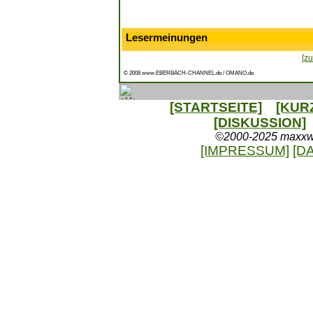
Lesermeinungen
[zu
© 2008 www.EBERBACH-CHANNEL.de / OMANO.de
[STARTSEITE]
[KUR
[DISKUSSION]
©2000-2025 maxxweb
[IMPRESSUM]
[D