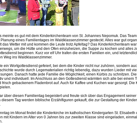
s meinte es gut mit dem Kinderkirchenteam von St. Johannes Nepomuk. Das Team h
 Planung eines Familientages im Waldklassenzimmer gesteckt. Alles war gut organis
elt das Wetter mit und kommen die Leute trotz Apfeltag? Das Kinderkirchenteam wa
erwegs, um die Hütte und den Ofen einzuheizen, die Suppe zu kochen und alles zu
ottesdienst beginnen. Kurz vor elf Uhr trafen die ersten Familien ein, und letztendli
n Weg ins Waldklassenzimmer.
ein Wortgottesdienst gefeiert, bei dem die Kinder nicht nur zuhören, sondern a
schichte wurde durch Legematerialien richtig lebendig, dazu wurden Lieder mit vie
ngen. Danach hatte jede Familie die Möglichkeit, einen Kürbis zu schnitzen. Di
iv und individuell. Im Anschluss an den Gottesdienst wärmten sich alle bei einem T
 frisch gebackenem Fladenbrot auf. Auch für Kaffee und Kuchen war gesorgt. Die
pielen.
war über diesen Familientag begeistert und freute sich über das Engagement sein
diesem Tag werden biblische Erzählfiguren gekauft, die zur Gestaltung der Kinder
.
nntag im Monat findet die Kinderkirche im katholischen Kindergarten St. Elisabeth
lien mit Kindern im Alter von 0 Jahren bis zur zweiten Klasse sind eingeladen, einma
n.