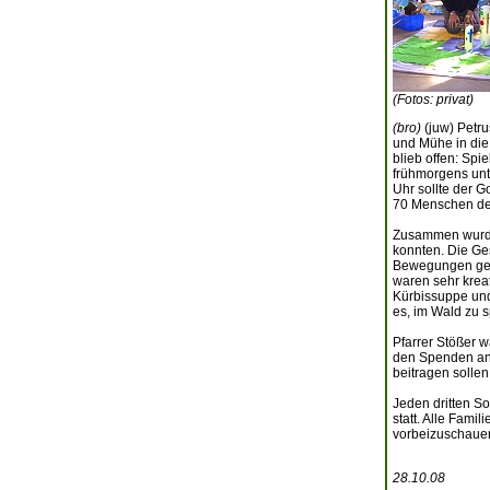
(Fotos: privat)
(bro)
(juw) Petru
und Mühe in die
blieb offen: Spi
frühmorgens unt
Uhr sollte der G
70 Menschen de
Zusammen wurde 
konnten. Die Ge
Bewegungen gesu
waren sehr kreat
Kürbissuppe und
es, im Wald zu s
Pfarrer Stößer 
den Spenden an 
beitragen sollen
Jeden dritten So
statt. Alle Fami
vorbeizuschaue
28.10.08