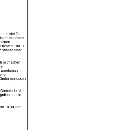
atte viel Zeit
iert, nur eines
r schon
 richten. Um 11
ch fanden über
uch mitmachen
len
e Ergebnisse
eller
 Kinder genossen
er Gemeinde. Von
gottesdienste
 um 10.30 Uhr
l