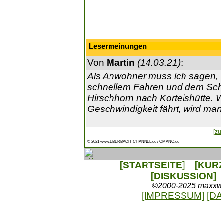
Lesermeinungen
Von
Martin
(14.03.21)
:
Als Anwohner muss ich sagen, 
schnellem Fahren und dem Sch
Hirschhorn nach Kortelshütte.
Geschwindigkeit fährt, wird man
[zu
© 2021 www.EBERBACH-CHANNEL.de / OMANO.de
[STARTSEITE]
[KUR
[DISKUSSION]
©2000-2025 maxxweb
[IMPRESSUM]
[D