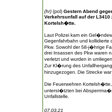
(hr)
(pol)
Gestern Abend gegen
Verkehrsunfall auf der L341
Kortelsh�tte.
Laut Polizei kam ein Gel�ndew
Gegenfahrbahn und kollidiert
Pkw. Sowohl der 58-j�hrige F
drei Insassen des Pkw waren n
verletzt und wurden in umlieg
Zur Kl�rung des Unfallhergan
hinzugezogen. Die Strecke war 
Die Feuerwehren Kortelsh�tte
unterst�tzten bei Absperrma
Unfallstelle.
07.03.21