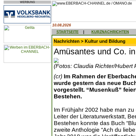
WERBUNG
10.08.2026
STARTSEITE
|
KURZNACHRICHTEN
Nachrichten > Kultur und Bildung
Amüsantes und Co. in
(Fotos: Claudia Richter/Hubert 
(cr)
Im Rahmen der Eberbache
wurde gestern das neue Buch
vorgestellt. “Musenkuß” feier
Bestehen.
Im Frühjahr 2002 habe man zu 
Leiter der Literaturwerkstatt, B
Bestehen konnte das Buch “Bl
zweite Anthologie “Ach du lieb