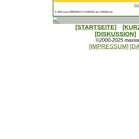
[zu
© 2022 www.EBERBACH-CHANNEL.de / OMANO.de
[STARTSEITE]
[KUR
[DISKUSSION]
©2000-2025 maxxweb
[IMPRESSUM]
[D