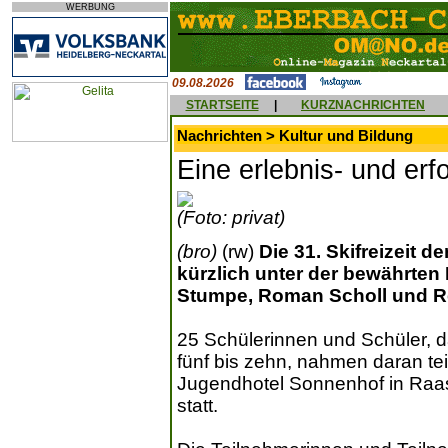
WERBUNG
09.08.2026
STARTSEITE
|
KURZNACHRICHTEN
Nachrichten > Kultur und Bildung
Eine erlebnis- und erf
(Foto: privat)
(bro)
(rw)
Die 31. Skifreizeit 
kürzlich unter der bewährten
Stumpe, Roman Scholl und R
25 Schülerinnen und Schüler, 
fünf bis zehn, nahmen daran teil
Jugendhotel Sonnenhof in Raas
statt.