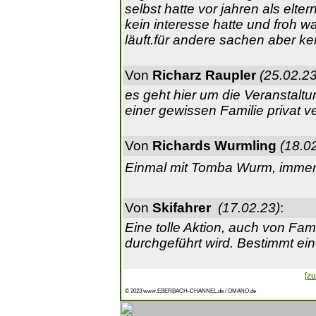
selbst hatte vor jahren als elte
kein interesse hatte und froh wa
läuft.für andere sachen aber ke
Von
Richarz Raupler
(25.02.23
es geht hier um die Veranstalt
einer gewissen Familie privat v
Von
Richards Wurmling
(18.0
Einmal mit Tomba Wurm, immer
Von
Skifahrer
(17.02.23)
:
Eine tolle Aktion, auch von Fa
durchgeführt wird. Bestimmt ei
[zu
© 2023 www.EBERBACH-CHANNEL.de / OMANO.de