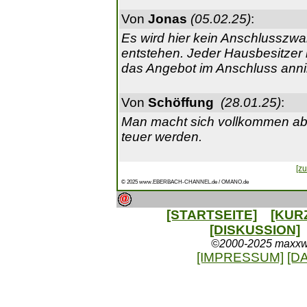
Von
Jonas
(05.02.25)
:
Es wird hier kein Anschlussz
entstehen. Jeder Hausbesitzer 
das Angebot im Anschluss anni
Von
Schöffung
(28.01.25)
:
Man macht sich vollkommen ab
teuer werden.
[zu
© 2025 www.EBERBACH-CHANNEL.de / OMANO.de
[STARTSEITE]
[KUR
[DISKUSSION]
©2000-2025 maxxweb
[IMPRESSUM]
[D