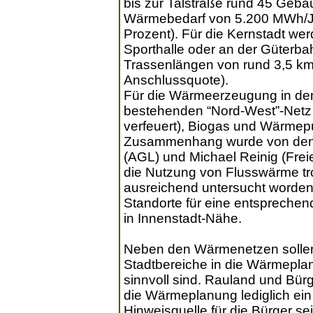
bis zur Talstraße rund 45 Gebä
Wärmebedarf von 5.200 MWh/Ja
Prozent). Für die Kernstadt we
Sporthalle oder an der Güterbah
Trassenlängen von rund 3,5 km
Anschlussquote).
Für die Wärmeerzeugung in den
bestehenden “Nord-West”-Netz
verfeuert), Biogas und Wärme
Zusammenhang wurde von den 
(AGL) und Michael Reinig (Freie
die Nutzung von Flusswärme tro
ausreichend untersucht worden
Standorte für eine entsprechen
in Innenstadt-Nähe.
Neben den Wärmenetzen sollen
Stadtbereiche in die Wärmeplan
sinnvoll sind. Rauland und Bür
die Wärmeplanung lediglich ei
Hinweisquelle für die Bürger sei