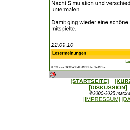
Nacht Simulation und verschied
untermalen.
Damit ging wieder eine schöne 
mitspielte.
22.09.10
Lesermeinungen
[zu
© 2010 www.EBERBACH-CHANNEL.de / OMANO.de
[STARTSEITE]
[KUR
[DISKUSSION]
©2000-2025 maxxweb
[IMPRESSUM]
[D