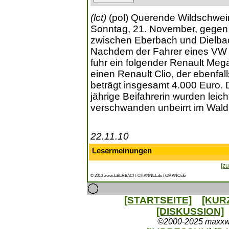
(lct)
(pol) Querende Wildschwei
Sonntag, 21. November, gegen 
zwischen Eberbach und Dielba
Nachdem der Fahrer eines VW G
fuhr ein folgender Renault Me
einen Renault Clio, der ebenfa
beträgt insgesamt 4.000 Euro. 
jährige Beifahrerin wurden leich
verschwanden unbeirrt im Wald
22.11.10
Lesermeinungen
[zu
© 2010 www.EBERBACH-CHANNEL.de / OMANO.de
[STARTSEITE]
[KUR
[DISKUSSION]
©2000-2025 maxxweb