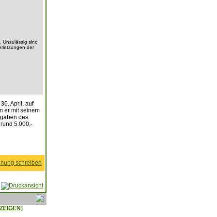
. Unzulässig sind
erletzungen der
0. April, auf
 er mit seinem
Angaben des
 rund 5.000,-
nung schreiben
ZEIGEN]