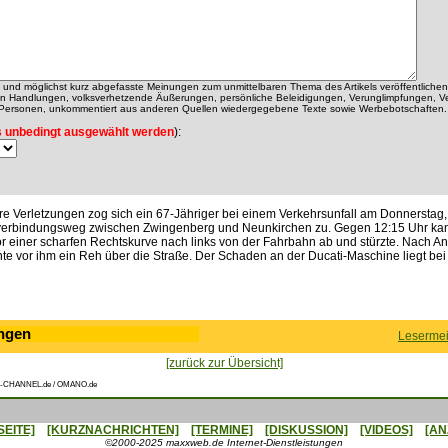
ch und möglichst kurz abgefasste Meinungen zum unmittelbaren Thema des Artikels veröffentlichen
alen Handlungen, volksverhetzende Äußerungen, persönliche Beleidigungen, Verunglimpfungen, V
 Personen, unkommentiert aus anderen Quellen wiedergegebene Texte sowie Werbebotschaften.
 unbedingt ausgewählt werden
):
e Verletzungen zog sich ein 67-Jähriger bei einem Verkehrsunfall am Donnerstag, 3
rbindungsweg zwischen Zwingenberg und Neunkirchen zu. Gegen 12:15 Uhr kam
or einer scharfen Rechtskurve nach links von der Fahrbahn ab und stürzte. Nach 
te vor ihm ein Reh über die Straße. Der Schaden an der Ducati-Maschine liegt bei
ngen
Lesermei
[zurück zur Übersicht]
-CHANNEL.de / OMANO.de
SEITE]
[KURZNACHRICHTEN]
[TERMINE]
[DISKUSSION]
[VIDEOS]
[AN
©2000-2025 maxxweb.de Internet-Dienstleistungen