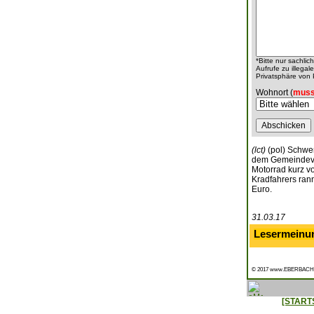
*Bitte nur sachli
Aufrufe zu illeg
Privatsphäre von
Wohnort (
muss
(lct)
(pol) Schwer
dem Gemeindeve
Motorrad kurz v
Kradfahrers rann
Euro.
31.03.17
Lesermeinu
© 2017 www.EBERBACH
[START