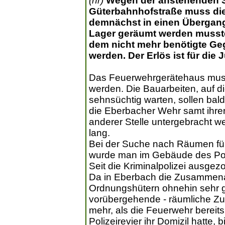
(hr)
Wegen der anstehenden S
Güterbahnhofstraße muss die
demnächst in einen Übergang
Lager geräumt werden mussten,
dem nicht mehr benötigte G
werden. Der Erlös ist für di
Das Feuerwehrgerätehaus muss
werden. Die Bauarbeiten, auf d
sehnsüchtig warten, sollen b
die Eberbacher Wehr samt ihre
anderer Stelle untergebracht w
lang.
Bei der Suche nach Räumen für 
wurde man im Gebäude des Poliz
Seit die Kriminalpolizei ausgezo
Da in Eberbach die Zusammena
Ordnungshütern ohnehin sehr gut
vorübergehende - räumliche Z
mehr, als die Feuerwehr bereit
Polizeirevier ihr Domizil hatte