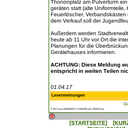
Thononplatz am Pulverturm ein 
geräten statt (alte Uniformteil
Feuerlöscher, Verbandskästen 
dem Verkauf soll der Jugendf
Außerdem werden Stadtverwalt
heute ab 11 Uhr vor Ort die int
Planungen für die Überbrücku
Gerätehauses informieren.
ACHTUNG: Diese Meldung wurd
entspricht in weiten Teilen n
01.04.17
Lesermeinungen
[zu
© 2017 www.EBERBACH-CHANNEL.de / OMANO.de
[STARTSEITE]
[KUR