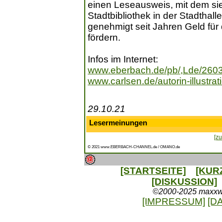
einen Leseausweis, mit dem sie
Stadtbibliothek in der Stadtha
genehmigt seit Jahren Geld für
fördern.
Infos im Internet:
www.eberbach.de/pb/,Lde/2603
www.carlsen.de/autorin-illustrat
29.10.21
Lesermeinungen
[zu
© 2021 www.EBERBACH-CHANNEL.de / OMANO.de
[STARTSEITE]
[KUR
[DISKUSSION]
©2000-2025 maxxweb
[IMPRESSUM]
[D