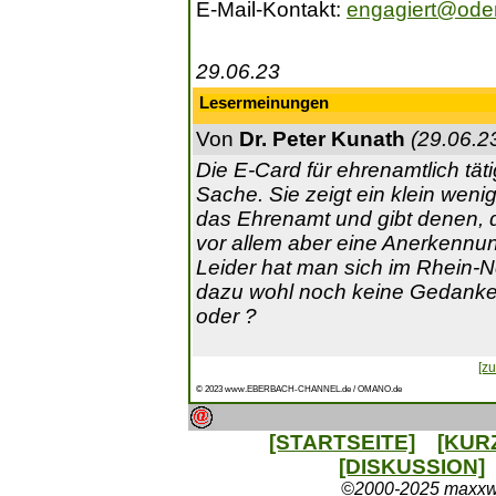
E-Mail-Kontakt:
engagiert@ode
29.06.23
Lesermeinungen
Von
Dr. Peter Kunath
(29.06.2
Die E-Card für ehrenamtlich tät
Sache. Sie zeigt ein klein weni
das Ehrenamt und gibt denen, di
vor allem aber eine Anerkennun
Leider hat man sich im Rhein-N
dazu wohl noch keine Gedanke
oder ?
[zu
© 2023 www.EBERBACH-CHANNEL.de / OMANO.de
[STARTSEITE]
[KUR
[DISKUSSION]
©2000-2025 maxxweb