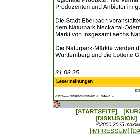
Produzenten und Anbieter im g
Die Stadt Eberbach veranstalte
dem Naturpark Neckartal-Odenwa
Markt von insgesamt sechs Nat
Die Naturpark-Märkte werden d
Württemberg und die Lotterie Glü
31.03.25
Lesermeinungen
[zu
© 2025 www.EBERBACH-CHANNEL.de / OMANO.de
[STARTSEITE]
[KUR
[DISKUSSION]
©2000-2025 maxxweb
[IMPRESSUM]
[D