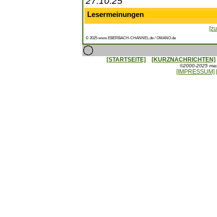
27.10.25
Lesermeinungen
[zu
© 2025 www.EBERBACH-CHANNEL.de / OMANO.de
[STARTSEITE]
[KURZNACHRICHTEN]
©2000-2025 maxx
[IMPRESSUM]