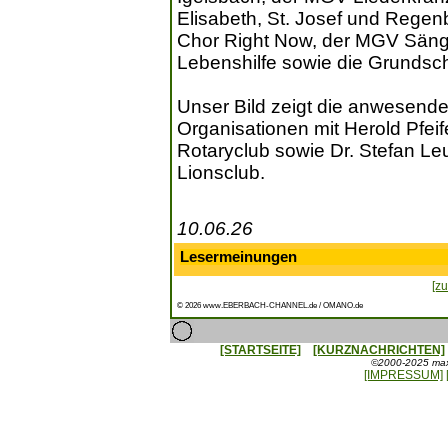
Elisabeth, St. Josef und Regenb
Chor Right Now, der MGV Säng
Lebenshilfe sowie die Grundsch
Unser Bild zeigt die anwesenden
Organisationen mit Herold Pfeifer
Rotaryclub sowie Dr. Stefan Leu
Lionsclub.
10.06.26
Lesermeinungen
[zu
© 2026 www.EBERBACH-CHANNEL.de / OMANO.de
[STARTSEITE]
[KURZNACHRICHTEN]
©2000-2025 maxx
[IMPRESSUM]