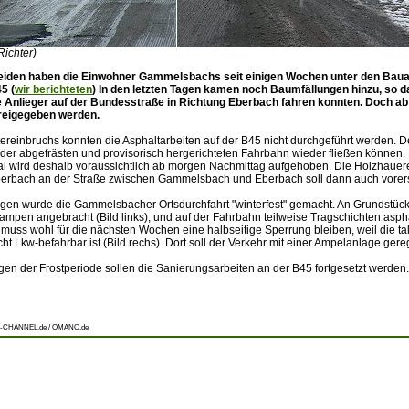
Richter)
eiden haben die Einwohner Gammelsbachs seit einigen Wochen unter den Baua
5 (
wir berichteten
) In den letzten Tagen kamen noch Baumfällungen hinzu, so d
 Anlieger auf der Bundesstraße in Richtung Eberbach fahren konnten. Doch ab
freigegeben werden.
reinbruchs konnten die Asphaltarbeiten auf der B45 nicht durchgeführt werden. De
 der abgefrästen und provisorisch hergerichteten Fahrbahn wieder fließen können.
l wird deshalb voraussichtlich ab morgen Nachmittag aufgehoben. Die Holzhauere
Eberbach an der Straße zwischen Gammelsbach und Eberbach soll dann auch vorers
Tagen wurde die Gammelsbacher Ortsdurchfahrt "winterfest" gemacht. An Grundstüc
mpen angebracht (Bild links), und auf der Fahrbahn teilweise Tragschichten aspha
 muss wohl für die nächsten Wochen eine halbseitige Sperrung bleiben, weil die tal
cht Lkw-befahrbar ist (Bild rechs). Dort soll der Verkehr mit einer Ampelanlage gere
gen der Frostperiode sollen die Sanierungsarbeiten an der B45 fortgesetzt werden.
-CHANNEL.de / OMANO.de