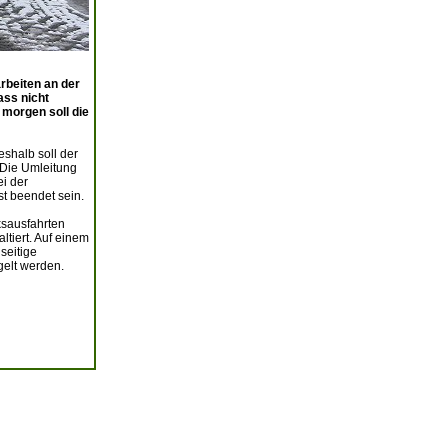
rbeiten an der
ass nicht
 morgen soll die
shalb soll der
 Die Umleitung
i der
t beendet sein.
ksausfahrten
ltiert. Auf einem
seitige
gelt werden.