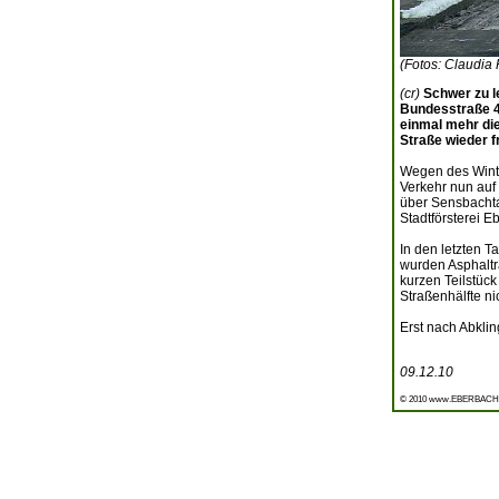
(Fotos: Claudia 
(cr)
Schwer zu l
Bundesstraße 4
einmal mehr die
Straße wieder 
Wegen des Winte
Verkehr nun auf
über Sensbachta
Stadtförsterei 
In den letzten 
wurden Asphaltra
kurzen Teilstück
Straßenhälfte ni
Erst nach Abklin
09.12.10
© 2010 www.EBERBACH