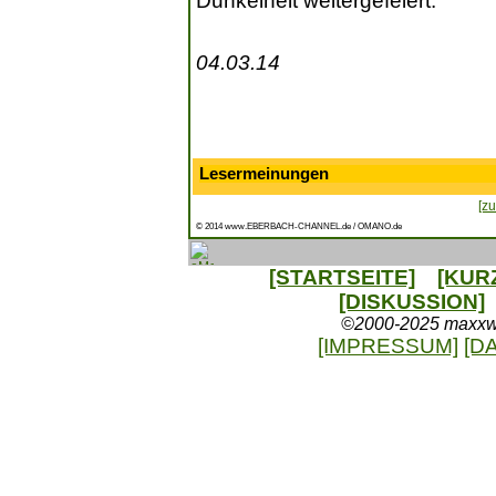
Dunkelheit weitergefeiert.
04.03.14
Lesermeinungen
[zu
© 2014 www.EBERBACH-CHANNEL.de / OMANO.de
[STARTSEITE]
[KUR
[DISKUSSION]
©2000-2025 maxxweb
[IMPRESSUM]
[D