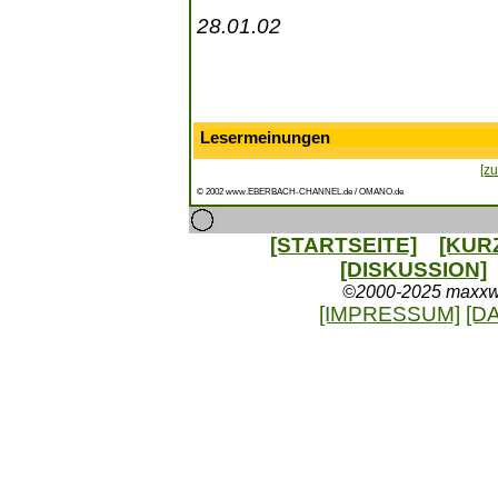
28.01.02
Lesermeinungen
[zu
© 2002 www.EBERBACH-CHANNEL.de / OMANO.de
[STARTSEITE]
[KUR
[DISKUSSION]
©2000-2025 maxxweb
[IMPRESSUM]
[D