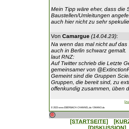
Mein Tipp wäre eher, dass die
Baustellen/Umleitungen angefei
auch hier nicht zu sehr spekuli
Von
Camargue
(14.04.23)
:
Na wenn das mal nicht auf das 
auch in Berlin schwarz gemalt.
laut RNZ:
Auf Twitter schrieb die Letzte G
gemeinsamer von @Extinctio
Gemeint sind die Gruppen Scient
Gruppen, die bereit sind, zu ex
offenkundig zusammen, üben d
[zu
© 2023 www.EBERBACH-CHANNEL.de / OMANO.de
[STARTSEITE]
[KUR
[DISKUSSION]