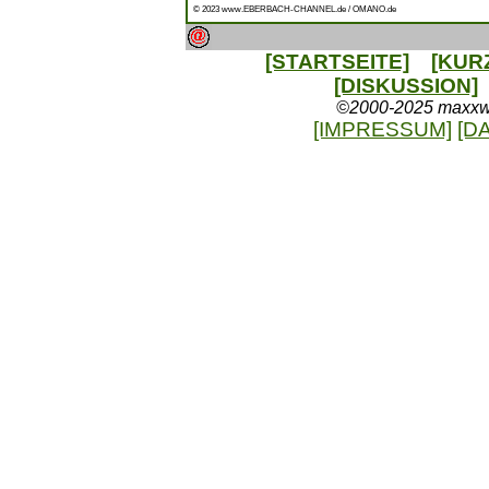
© 2023 www.EBERBACH-CHANNEL.de / OMANO.de
[STARTSEITE]
[KUR
[DISKUSSION]
©2000-2025 maxxweb
[IMPRESSUM]
[D