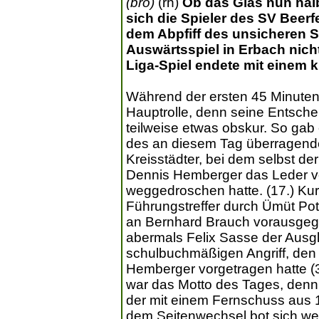
(bro)
(rh)
Ob das Glas nun halb
sich die Spieler des SV Bee
dem Abpfiff des unsicheren S
Auswärtsspiel in Erbach nicht
Liga-Spiel endete mit einem 
Während der ersten 45 Minuten 
Hauptrolle, denn seine Entsche
teilweise etwas obskur. So gab
des an diesem Tag überragenden
Kreisstädter, bei dem selbst de
Dennis Hemberger das Leder vo
weggedroschen hatte. (17.) Kur
Führungstreffer durch Ümüt Potn
an Bernhard Brauch vorausgeg
abermals Felix Sasse der Ausgl
schulbuchmäßigen Angriff, den 
Hemberger vorgetragen hatte (
war das Motto des Tages, denn 
der mit einem Fernschuss aus 1
dem Seitenwechsel bot sich wei