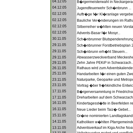
04.12.05
B�rgermeisterwahl in Neckargerac
04.12.05
Jugendfeuerwehr Sch�nbrunn ...
02.12.05
Auftr�ge f�r Kl�ranlage vergeben
02.12.05
Bauliche Ver�nderungen im Ratha
02.12.05
Silberreiher w�hlten neuen Vorsta
02.12.05
Advents-Basar f�r Mosyr...
30.11.05
Sch�nbrunner Blutspenderehrung.
29.11.05
Sch�nbrunner Forstbetriebsplan 2
29.11.05
Sch�nbrunn erh�ht Steuern...
29.11.05
Abwasserzweckverband Meckeshei
29.11.05
Zehn Jahre PEKiP in Schwarzach..
26.11.05
Rathaus wird zum Adventskalender.
25.11.05
Handarbeiten f�r einen guten Zwe
23.11.05
Naturparke, Geoparke und Metropo
23.11.05
Vortrag �ber fr�hkindliche Entwic
17.11.05
B�rgerversammlung in Friedrichsdo
17.11.05
Dreharbeiten auf dem Schwarzache
16.11.05
Kindertagesst�tte in Beerfelden ren
16.11.05
Neue Lieder beim Taiz�-Gebet...
15.11.05
Gr�ne nominierten Landtagskandi
14.11.05
Katholiken w�hlten Pfarrgemeinde
13.11.05
Adventsverkauf im Kiga Arche Noah