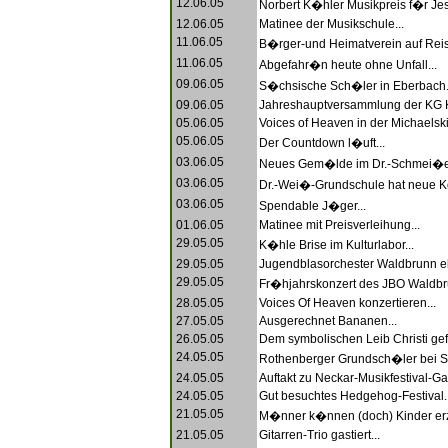
12.06.05
Norbert K�hler Musikpreis f�r Jes
12.06.05
Matinee der Musikschule...
11.06.05
B�rger-und Heimatverein auf Reis
11.06.05
Abgefahr�n heute ohne Unfall...
09.06.05
S�chsische Sch�ler in Eberbach.
09.06.05
Jahreshauptversammlung der KG K
05.06.05
Voices of Heaven in der Michaelski
05.06.05
Der Countdown l�uft...
03.06.05
Neues Gem�lde im Dr.-Schmei�er-S
03.06.05
Dr.-Wei�-Grundschule hat neue Kon
03.06.05
Spendable J�ger...
01.06.05
Matinee mit Preisverleihung...
29.05.05
K�hle Brise im Kulturlabor...
29.05.05
Jugendblasorchester Waldbrunn eh
29.05.05
Fr�hjahrskonzert des JBO Waldbru
28.05.05
Voices Of Heaven konzertieren...
27.05.05
Ausgerechnet Bananen...
26.05.05
Dem symbolischen Leib Christi gefo
24.05.05
Rothenberger Grundsch�ler bei Seg
24.05.05
Auftakt zu Neckar-Musikfestival-Gas
24.05.05
Gut besuchtes Hedgehog-Festival..
21.05.05
M�nner k�nnen (doch) Kinder erz
21.05.05
Gitarren-Trio gastiert...