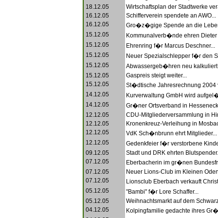
18.12.05
Wirtschaftsplan der Stadtwerke ver
16.12.05
Schifferverein spendete an AWO...
16.12.05
Gro�z�gige Spende an die Lebens
15.12.05
Kommunalverb�nde ehren Dieter Je
15.12.05
Ehrenring f�r Marcus Deschner...
15.12.05
Neuer Spezialschlepper f�r den St
15.12.05
Abwassergeb�hren neu kalkuliert.
15.12.05
Gaspreis steigt weiter...
15.12.05
St�dtische Jahresrechnung 2004 v
14.12.05
Kurverwaltung GmbH wird aufgel�s
14.12.05
Gr�ner Ortsverband in Hesseneck
12.12.05
CDU-Mitgliederversammlung in Hir
12.12.05
Kronenkreuz-Verleihung in Mosbac
12.12.05
VdK Sch�nbrunn ehrt Mitglieder...
12.12.05
Gedenkfeier f�r verstorbene Kinder
09.12.05
Stadt und DRK ehrten Blutspender.
07.12.05
Eberbacherin im gr�nen Bundesfra
07.12.05
Neuer Lions-Club im Kleinen Oden
07.12.05
Lionsclub Eberbach verkauft Chri
05.12.05
"Bambi" f�r Lore Schaffer...
05.12.05
Weihnachtsmarkt auf dem Schwarza
04.12.05
Kolpingfamilie gedachte ihres Gr�