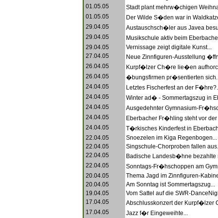
01.05.05
Stadt plant mehrw�chigen Weihnac
01.05.05
Der Wilde S�den war in Waldkatz
29.04.05
Austauschsch�ler aus Javea besu
29.04.05
Musikschule aktiv beim Eberbacher
29.04.05
Vernissage zeigt digitale Kunst...
27.04.05
Neue Zinnfiguren-Ausstellung �ffne
26.04.05
Kurpf�lzer Ch�re lie�en aufhorc
26.04.05
�bungsfirmen pr�sentierten sich..
24.04.05
Letztes Fischerfest an der F�hre?.
24.04.05
Winter ad� - Sommertagszug in Eb
24.04.05
Ausgedehnter Gymnasium-Fr�hsc
24.04.05
Eberbacher Fr�hling steht vor der 
24.04.05
T�rkisches Kinderfest in Eberbach 
22.04.05
Snoezelen im Kiga Regenbogen...
22.04.05
Singschule-Chorproben fallen aus.
22.04.05
Badische Landesb�hne bezahlte ni
22.04.05
Sonntags-Fr�hschoppen am Gymn
20.04.05
Thema Jagd im Zinnfiguren-Kabinet
20.04.05
Am Sonntag ist Sommertagszug...
19.04.05
Vom Sattel auf die SWR-DanceNigh
17.04.05
Abschlusskonzert der Kurpf�lzer C
17.04.05
Jazz f�r Eingeweihte...