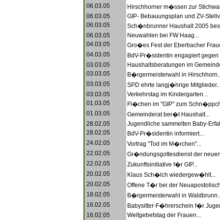
06.03.05
Hirschhorner m�ssen zur Stichwah
06.03.05
GIP- Bebauungsplan und ZV-Stellver
06.03.05
Sch�nbrunner Haushalt 2005 besc
06.03.05
Neuwahlen bei FW Haag...
04.03.05
Gro�es Fest der Eberbacher Fraue
04.03.05
BdV-Pr�sidentin engagiert gegen V
03.03.05
Haushaltsberatungen im Gemeinder
03.03.05
B�rgermeisterwahl in Hirschhorn..
03.03.05
SPD ehrte langj�hrige Mitglieder..
03.03.05
Verkehrstag im Kindergarten...
01.03.05
Fl�chen im "GIP" zum Schn�ppche
01.03.05
Gemeinderat ber�t Haushalt...
28.02.05
Jugendliche sammelten Baby-Erfah
28.02.05
BdV-Pr�sidentin informiert...
24.02.05
Vortrag "Tod im M�rchen"...
22.02.05
Gr�ndungsgottesdienst der neuen S
22.02.05
Zukunftsinitiative f�r GIP...
20.02.05
Klaus Sch�lch wiedergew�hlt...
20.02.05
Offene T�r bei der Neuapostolisch
18.02.05
B�rgermeisterwahl in Waldbrunn..
16.02.05
Babysitter-F�hrerschein f�r Jugen
16.02.05
Weltgebetstag der Frauen...