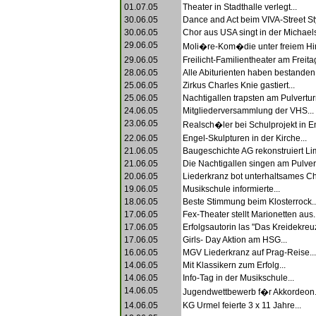
01.07.05
Theater in Stadthalle verlegt...
30.06.05
Dance and Act beim VIVA-Street Styl
30.06.05
Chor aus USA singt in der Michaels
29.06.05
Moli�re-Kom�die unter freiem Hi
29.06.05
Freilicht-Familientheater am Freitag
28.06.05
Alle Abiturienten haben bestanden.
25.06.05
Zirkus Charles Knie gastiert...
25.06.05
Nachtigallen trapsten am Pulvertur
24.06.05
Mitgliederversammlung der VHS...
23.06.05
Realsch�ler bei Schulprojekt in En
22.06.05
Engel-Skulpturen in der Kirche...
21.06.05
Baugeschichte AG rekonstruiert Li
21.06.05
Die Nachtigallen singen am Pulvert
20.06.05
Liederkranz bot unterhaltsames Ch
19.06.05
Musikschule informierte...
18.06.05
Beste Stimmung beim Klosterrock..
17.06.05
Fex-Theater stellt Marionetten aus..
17.06.05
Erfolgsautorin las "Das Kreidekreuz
17.06.05
Girls- Day Aktion am HSG...
16.06.05
MGV Liederkranz auf Prag-Reise...
14.06.05
Mit Klassikern zum Erfolg...
14.06.05
Info-Tag in der Musikschule...
14.06.05
Jugendwettbewerb f�r Akkordeon.
14.06.05
KG Urmel feierte 3 x 11 Jahre...