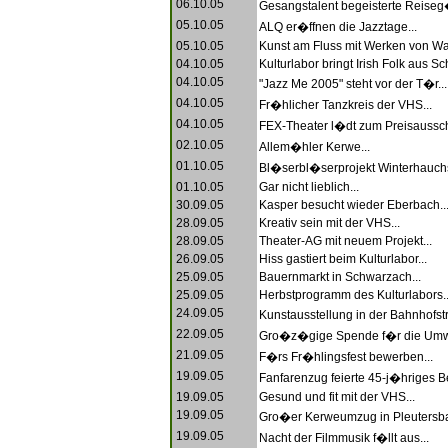
06.10.05
Gesangstalent begeisterte Reiseg�
05.10.05
ALQ er�ffnen die Jazztage...
05.10.05
Kunst am Fluss mit Werken von Walt
04.10.05
Kulturlabor bringt Irish Folk aus S
04.10.05
"Jazz Me 2005" steht vor der T�r...
04.10.05
Fr�hlicher Tanzkreis der VHS...
04.10.05
FEX-Theater l�dt zum Preisausschr
02.10.05
Allem�hler Kerwe...
01.10.05
Bl�serbl�serprojekt Winterhauchs
01.10.05
Gar nicht lieblich...
30.09.05
Kasper besucht wieder Eberbach..
28.09.05
Kreativ sein mit der VHS...
28.09.05
Theater-AG mit neuem Projekt...
26.09.05
Hiss gastiert beim Kulturlabor...
25.09.05
Bauernmarkt in Schwarzach...
25.09.05
Herbstprogramm des Kulturlabors..
24.09.05
Kunstausstellung in der Bahnhofst
22.09.05
Gro�z�gige Spende f�r die Umwe
21.09.05
F�rs Fr�hlingsfest bewerben...
19.09.05
Fanfarenzug feierte 45-j�hriges B
19.09.05
Gesund und fit mit der VHS...
19.09.05
Gro�er Kerweumzug in Pleutersba
19.09.05
Nacht der Filmmusik f�llt aus...