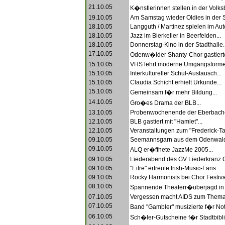
21.10.05
K�nstlerinnen stellen in der Volks
19.10.05
Am Samstag wieder Oldies in der 
18.10.05
Langguth / Martinez spielen im Aut
18.10.05
Jazz im Bierkeller in Beerfelden...
18.10.05
Donnerstag-Kino in der Stadthalle..
17.10.05
Odenw�lder Shanty-Chor gastierte
15.10.05
VHS lehrt moderne Umgangsformen
15.10.05
Interkultureller Schul-Austausch...
15.10.05
Claudia Schicht erhielt Urkunde...
15.10.05
Gemeinsam f�r mehr Bildung...
14.10.05
Gro�es Drama der BLB...
13.10.05
Probenwochenende der Eberbacher
12.10.05
BLB gastiert mit "Hamlet"...
12.10.05
Veranstaltungen zum "Frederick-Tag
09.10.05
Seemannsgarn aus dem Odenwald
09.10.05
ALQ er�ffnete JazzMe 2005...
09.10.05
Liederabend des GV Liederkranz 
09.10.05
"Eitre" erfreute Irish-Music-Fans...
09.10.05
Rocky Harmonists bei Chor Festival
08.10.05
Spannende Theaterr�uberjagd in 
07.10.05
Vergessen macht AIDS zum Thema.
07.10.05
Band "Gambler" musizierte f�r Notf
06.10.05
Sch�ler-Gutscheine f�r Stadtbibli