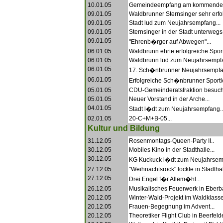
10.01.05
Gemeindeempfang am kommenden 
09.01.05
Waldbrunner Sternsinger sehr erfol
09.01.05
Stadt lud zum Neujahrsempfang...
09.01.05
Sternsinger in der Stadt unterwegs.
09.01.05
"Ehrenb�rger auf Abwegen"...
06.01.05
Waldbrunn ehrte erfolgreiche Sportl
06.01.05
Waldbrunn lud zum Neujahrsempfa
06.01.05
17. Sch�nbrunner Neujahrsempfan
06.01.05
Erfolgreiche Sch�nbrunner Sportle
05.01.05
CDU-Gemeinderatsfraktion besucht 
05.01.05
Neuer Vorstand in der Arche...
04.01.05
Stadt l�dt zum Neujahrsempfang..
02.01.05
20-C+M+B-05...
Kultur und Bildung
31.12.05
Rosenmontags-Queen-Party II..
30.12.05
Mobiles Kino in der Stadthalle...
30.12.05
KG Kuckuck l�dt zum Neujahrsemp
27.12.05
"Weihnachtsrock" lockte in Stadthall
27.12.05
Drei Engel f�r Allem�hl...
26.12.05
Musikalisches Feuerwerk in Eberba
20.12.05
Winter-Wald-Projekt im Waldklasse
20.12.05
Frauen-Begegnung im Advent...
20.12.05
Theoretiker Flight Club in Beerfelde