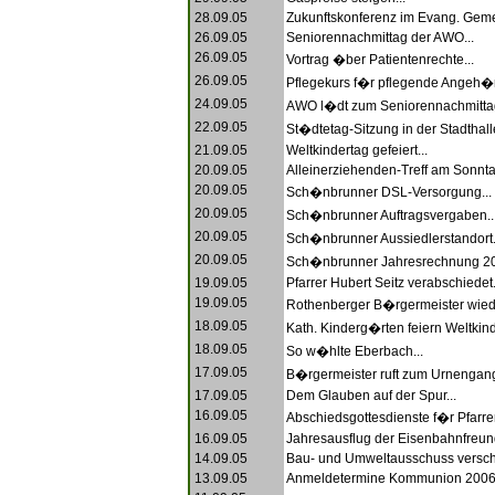
28.09.05
Zukunftskonferenz im Evang. Geme
26.09.05
Seniorennachmittag der AWO...
26.09.05
Vortrag �ber Patientenrechte...
26.09.05
Pflegekurs f�r pflegende Angeh�r
24.09.05
AWO l�dt zum Seniorennachmittag
22.09.05
St�dtetag-Sitzung in der Stadthalle
21.09.05
Weltkindertag gefeiert...
20.09.05
Alleinerziehenden-Treff am Sonnta
20.09.05
Sch�nbrunner DSL-Versorgung...
20.09.05
Sch�nbrunner Auftragsvergaben..
20.09.05
Sch�nbrunner Aussiedlerstandort.
20.09.05
Sch�nbrunner Jahresrechnung 20
19.09.05
Pfarrer Hubert Seitz verabschiedet.
19.09.05
Rothenberger B�rgermeister wied
18.09.05
Kath. Kinderg�rten feiern Weltkind
18.09.05
So w�hlte Eberbach...
17.09.05
B�rgermeister ruft zum Urnengang
17.09.05
Dem Glauben auf der Spur...
16.09.05
Abschiedsgottesdienste f�r Pfarrer 
16.09.05
Jahresausflug der Eisenbahnfreun
14.09.05
Bau- und Umweltausschuss versch
13.09.05
Anmeldetermine Kommunion 2006.