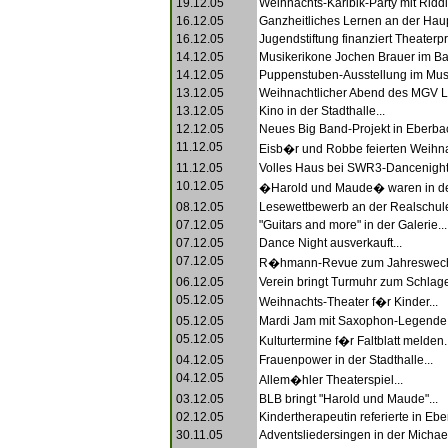
19.12.05
Weihnachts-Karibik-Party mit Ridd
16.12.05
Ganzheitliches Lernen an der Haup
16.12.05
Jugendstiftung finanziert Theaterpro
14.12.05
Musikerikone Jochen Brauer im Ba
14.12.05
Puppenstuben-Ausstellung im Mus
13.12.05
Weihnachtlicher Abend des MGV Li
13.12.05
Kino in der Stadthalle...
12.12.05
Neues Big Band-Projekt in Eberbac
11.12.05
Eisb�r und Robbe feierten Weihna
11.12.05
Volles Haus bei SWR3-Dancenight.
10.12.05
�Harold und Maude� waren in der 
08.12.05
Lesewettbewerb an der Realschule
07.12.05
"Guitars and more" in der Galerie...
07.12.05
Dance Night ausverkauft...
07.12.05
R�hmann-Revue zum Jahreswechs
06.12.05
Verein bringt Turmuhr zum Schlage
05.12.05
Weihnachts-Theater f�r Kinder...
05.12.05
Mardi Jam mit Saxophon-Legende.
05.12.05
Kulturtermine f�r Faltblatt melden..
04.12.05
Frauenpower in der Stadthalle...
04.12.05
Allem�hler Theaterspiel...
03.12.05
BLB bringt "Harold und Maude"...
02.12.05
Kindertherapeutin referierte in Ebe
30.11.05
Adventsliedersingen in der Michael