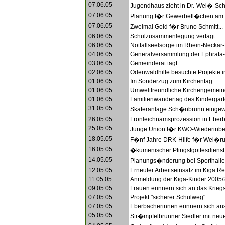
07.06.05
Jugendhaus zieht in Dr.-Wei�-Sch
07.06.05
Planung f�r Gewerbefl�chen am 
07.06.05
Zweimal Gold f�r Bruno Schmitt...
06.06.05
Schulzusammenlegung vertagt...
06.06.05
Notfallseelsorge im Rhein-Neckar-K
04.06.05
Generalversammlung der Ephrata-
03.06.05
Gemeinderat tagt...
02.06.05
Odenwaldhilfe besuchte Projekte in
01.06.05
Im Sonderzug zum Kirchentag...
01.06.05
Umweltfreundliche Kirchengemeind
01.06.05
Familienwandertag des Kindergart
31.05.05
Skateranlage Sch�nbrunn eingewe
26.05.05
Fronleichnamsprozession in Eberb
25.05.05
Junge Union f�r KWO-Wiederinbet
18.05.05
F�nf Jahre DRK-Hilfe f�r Wei�rus
16.05.05
�kumenischer Pfingstgottesdienst.
14.05.05
Planungs�nderung bei Sporthalle
12.05.05
Erneuter Arbeitseinsatz im Kiga R
11.05.05
Anmeldung der Kiga-Kinder 2005/2
09.05.05
Frauen erinnern sich an das Krieg
07.05.05
Projekt "sicherer Schulweg"...
07.05.05
Eberbacherinnen erinnern sich ans
05.05.05
Str�mpfelbrunner Siedler mit neue