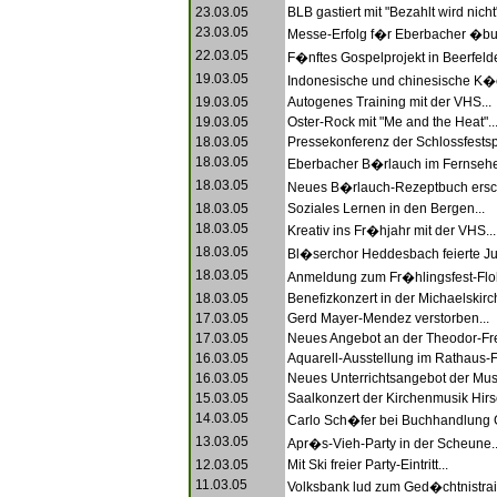
23.03.05
BLB gastiert mit "Bezahlt wird nicht"
23.03.05
Messe-Erfolg f�r Eberbacher �bun
22.03.05
F�nftes Gospelprojekt in Beerfelde
19.03.05
Indonesische und chinesische K�c
19.03.05
Autogenes Training mit der VHS...
19.03.05
Oster-Rock mit "Me and the Heat"..
18.03.05
Pressekonferenz der Schlossfestspi
18.03.05
Eberbacher B�rlauch im Fernsehe
18.03.05
Neues B�rlauch-Rezeptbuch ersch
18.03.05
Soziales Lernen in den Bergen...
18.03.05
Kreativ ins Fr�hjahr mit der VHS...
18.03.05
Bl�serchor Heddesbach feierte Ju
18.03.05
Anmeldung zum Fr�hlingsfest-Floh
18.03.05
Benefizkonzert in der Michaelskirch
17.03.05
Gerd Mayer-Mendez verstorben...
17.03.05
Neues Angebot an der Theodor-Fre
16.03.05
Aquarell-Ausstellung im Rathaus-Fo
16.03.05
Neues Unterrichtsangebot der Musi
15.03.05
Saalkonzert der Kirchenmusik Hirs
14.03.05
Carlo Sch�fer bei Buchhandlung Gr
13.03.05
Apr�s-Vieh-Party in der Scheune..
12.03.05
Mit Ski freier Party-Eintritt...
11.03.05
Volksbank lud zum Ged�chtnistrain