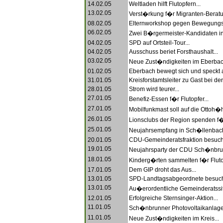
14.02.05
Weltladen hilft Flutopfern...
13.02.05
Verst�rkung f�r Migranten-Beratu
08.02.05
Elternworkshop gegen Bewegungs
06.02.05
Zwei B�rgermeister-Kandidaten in
04.02.05
SPD auf Ortsteil-Tour...
04.02.05
Ausschuss beriet Forsthaushalt...
03.02.05
Neue Zust�ndigkeiten im Eberbach
01.02.05
Eberbach bewegt sich und speckt a
31.01.05
Kreisforstamtsleiter zu Gast bei der
28.01.05
Strom wird teurer...
27.01.05
Benefiz-Essen f�r Flutopfer...
27.01.05
Mobilfunkmast soll auf die Ottoh�h
26.01.05
Lionsclubs der Region spenden f�r 
25.01.05
Neujahrsempfang in Sch�llenbach
20.01.05
CDU-Gemeinderatsfraktion besuchte
19.01.05
Neujahrsparty der CDU Sch�nbrun
18.01.05
Kinderg�rten sammelten f�r Flutop
17.01.05
Dem GIP droht das Aus...
13.01.05
SPD-Landtagsabgeordnete besuch
13.01.05
Au�erordentliche Gemeinderatssit
12.01.05
Erfolgreiche Sternsinger-Aktion...
11.01.05
Sch�nbrunner Photovoltaikanlage.
11.01.05
Neue Zust�ndigkeiten im Kreis...