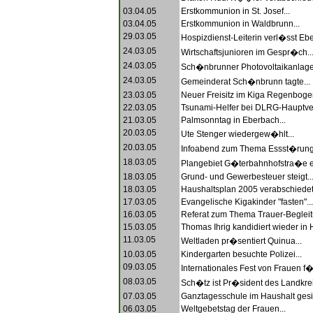
03.04.05
Erstkommunion in St. Josef...
03.04.05
Erstkommunion in Waldbrunn...
29.03.05
Hospizdienst-Leiterin verl�sst Ebe
24.03.05
Wirtschaftsjunioren im Gespr�ch..
24.03.05
Sch�nbrunner Photovoltaikanlage.
24.03.05
Gemeinderat Sch�nbrunn tagte...
23.03.05
Neuer Freisitz im Kiga Regenbogen
22.03.05
Tsunami-Helfer bei DLRG-Hauptve
21.03.05
Palmsonntag in Eberbach...
20.03.05
Ute Stenger wiedergew�hlt...
20.03.05
Infoabend zum Thema Essst�rung
18.03.05
Plangebiet G�terbahnhofstra�e erw
18.03.05
Grund- und Gewerbesteuer steigt..
18.03.05
Haushaltsplan 2005 verabschiedet.
17.03.05
Evangelische Kigakinder "fasten"...
16.03.05
Referat zum Thema Trauer-Begleit
15.03.05
Thomas Ihrig kandidiert wieder in 
11.03.05
Weltladen pr�sentiert Quinua...
10.03.05
Kindergarten besuchte Polizei...
09.03.05
Internationales Fest von Frauen f�
08.03.05
Sch�tz ist Pr�sident des Landkrei
07.03.05
Ganztagesschule im Haushalt gesic
06.03.05
Weltgebetstag der Frauen...