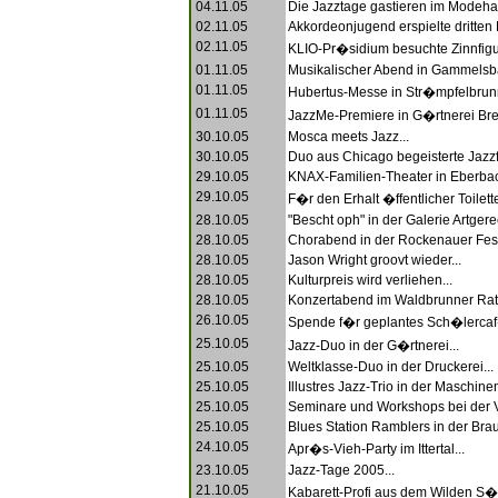
04.11.05
Die Jazztage gastieren im Modehau
02.11.05
Akkordeonjugend erspielte dritten P
02.11.05
KLIO-Pr�sidium besuchte Zinnfigur
01.11.05
Musikalischer Abend in Gammelsba
01.11.05
Hubertus-Messe in Str�mpfelbrunn
01.11.05
JazzMe-Premiere in G�rtnerei Bren
30.10.05
Mosca meets Jazz...
30.10.05
Duo aus Chicago begeisterte Jazzf
29.10.05
KNAX-Familien-Theater in Eberbac
29.10.05
F�r den Erhalt �ffentlicher Toilette
28.10.05
"Bescht oph" in der Galerie Artgerec
28.10.05
Chorabend in der Rockenauer Festh
28.10.05
Jason Wright groovt wieder...
28.10.05
Kulturpreis wird verliehen...
28.10.05
Konzertabend im Waldbrunner Rat
26.10.05
Spende f�r geplantes Sch�lercaf�
25.10.05
Jazz-Duo in der G�rtnerei...
25.10.05
Weltklasse-Duo in der Druckerei...
25.10.05
Illustres Jazz-Trio in der Maschinen
25.10.05
Seminare und Workshops bei der 
25.10.05
Blues Station Ramblers in der Braue
24.10.05
Apr�s-Vieh-Party im Ittertal...
23.10.05
Jazz-Tage 2005...
21.10.05
Kabarett-Profi aus dem Wilden S�