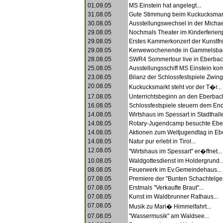
01.09.05
MS Einstein hat angelegt...
31.08.05
Gute Stimmung beim Kuckucksmark
30.08.05
Ausstellungswechsel in der Michael
29.08.05
Nochmals Theater im Kinderferien
29.08.05
Erstes Kammerkonzert der Kunstfre
29.08.05
Kerwewochenende in Gammelsbac
28.08.05
SWR4 Sommertour live in Eberbach
25.08.05
Ausstellungsschiff MS Einstein kom
23.08.05
Bilanz der Schlossfestspiele Zwing
20.08.05
Kuckucksmarkt steht vor der T�r...
17.08.05
Unterrichtsbeginn an den Eberbach
16.08.05
Schlossfestspiele steuern dem End
14.08.05
Wirtshaus im Spessart in Stadthalle
14.08.05
Rotary-Jugendcamp besuchte Eber
14.08.05
Aktionen zum Weltjugendtag in Ebe
14.08.05
Natur pur erlebt in Tirol...
12.08.05
"Wirtshaus im Spessart" er�ffnet...
10.08.05
Waldgottesdienst im Holdergrund..
08.08.05
Feuerwerk im Ev.Gemeindehaus...
07.08.05
Premiere der "Bunten Schachtelges
07.08.05
Erstmals "Verkaufte Braut"...
07.08.05
Kunst im Waldbrunner Rathaus...
07.08.05
Musik zu Mari� Himmelfahrt...
07.08.05
"Wassermusik" am Waldsee...