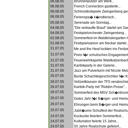
06.08.05
Brunnenputzer am Werk...
06.08.05
French Connection gastierte...
06.08.05
Schlossfestspiele Zwingenberg gest
06.08.05
Ferienspa� k�nstlerisch...
05.08.05
Serenade am Sonntag...
04.08.05
"Die verkaufte Braut" startet am Sa
04.08.05
Festspielorchester Zwingenberg...
02.08.05
Sommerfest im Waldkindergarten H
01.08.05
Festspielsaison am Neckar startet..
31.07.05
Me and the Heat lockten ins Festz
31.07.05
Preis f�r schulisches Engagement 
31.07.05
Feuerwehrkapelle Waldkatzenbach f
31.07.05
Karibikparty in der Galerie...
31.07.05
Jazz am Pulverturm mit Nicole Metz
26.07.05
Bunte Schachtelgeschichten f�r Ki
26.07.05
Vollzeitklassen der TFS verabschied
26.07.05
Karibik-Party mit "Riddim Posse"...
26.07.05
Sommerfest des MGV Sch�nbrunn
26.07.05
Gutes Jahr f�r B�rger- und Heimat
26.07.05
Ehrungen beim B�rger-und Heimat
25.07.05
Jubil�ums-Schulfest der Realschul
24.07.05
Kuckucke feierten Sommerfest...
24.07.05
Kulturlabor feierte 15 Jahre...
24.07.05
50 Jahre Realschule gefeiert...