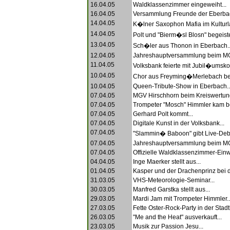
16.04.05
Waldklassenzimmer eingeweiht...
16.04.05
Versammlung Freunde der Eberbach
14.04.05
K�lner Saxophon Mafia im Kulturla
14.04.05
Polt und "Bierm�sl Blosn" begeiste
13.04.05
Sch�ler aus Thonon in Eberbach..
12.04.05
Jahreshauptversammlung beim MGV
11.04.05
Volksbank feierte mit Jubil�umskon
10.04.05
Chor aus Freyming�Merlebach bege
10.04.05
Queen-Tribute-Show in Eberbach..
07.04.05
MGV Hirschhorn beim Kreiswertung
07.04.05
Trompeter "Mosch" Himmler kam be
07.04.05
Gerhard Polt kommt...
07.04.05
Digitale Kunst in der Volksbank...
07.04.05
"Slammin� Baboon" gibt Live-Deb
07.04.05
Jahreshauptversammlung beim MG
07.04.05
Offizielle Waldklassenzimmer-Einw
04.04.05
Inge Maerker stellt aus...
01.04.05
Kasper und der Drachenprinz bei d
31.03.05
VHS-Meteorologie-Seminar...
30.03.05
Manfred Garstka stellt aus...
29.03.05
Mardi Jam mit Trompeter Himmler..
27.03.05
Fette Oster-Rock-Party in der Stadth
26.03.05
"Me and the Heat" ausverkauft...
23.03.05
Musik zur Passion Jesu...