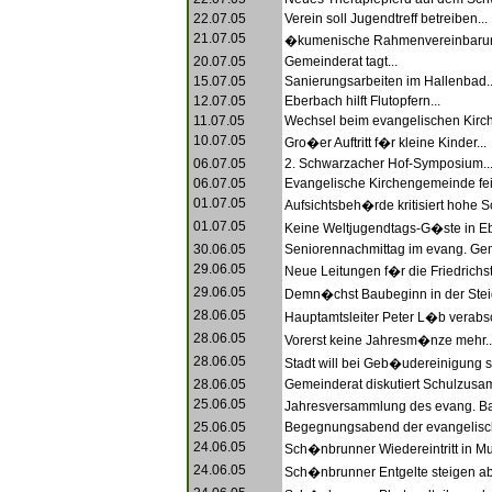
22.07.05
Verein soll Jugendtreff betreiben...
21.07.05
�kumenische Rahmenvereinbarung
20.07.05
Gemeinderat tagt...
15.07.05
Sanierungsarbeiten im Hallenbad..
12.07.05
Eberbach hilft Flutopfern...
11.07.05
Wechsel beim evangelischen Kirch
10.07.05
Gro�er Auftritt f�r kleine Kinder...
06.07.05
2. Schwarzacher Hof-Symposium..
06.07.05
Evangelische Kirchengemeinde feie
01.07.05
Aufsichtsbeh�rde kritisiert hohe S
01.07.05
Keine Weltjugendtags-G�ste in Eb
30.06.05
Seniorennachmittag im evang. Ge
29.06.05
Neue Leitungen f�r die Friedrichs
29.06.05
Demn�chst Baubeginn in der Steig
28.06.05
Hauptamtsleiter Peter L�b verabsc
28.06.05
Vorerst keine Jahresm�nze mehr..
28.06.05
Stadt will bei Geb�udereinigung s
28.06.05
Gemeinderat diskutiert Schulzusa
25.06.05
Jahresversammlung des evang. Ba
25.06.05
Begegnungsabend der evangelisc
24.06.05
Sch�nbrunner Wiedereintritt in Mu
24.06.05
Sch�nbrunner Entgelte steigen ab