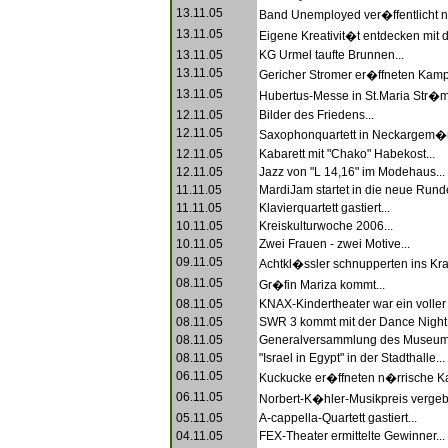
13.11.05
Band Unemployed ver�ffentlicht n
13.11.05
Eigene Kreativit�t entdecken mit d
13.11.05
KG Urmel taufte Brunnen...
13.11.05
Gericher Stromer er�ffneten Kamp
13.11.05
Hubertus-Messe in St.Maria Str�mp
12.11.05
Bilder des Friedens...
12.11.05
Saxophonquartett in Neckargem�n
12.11.05
Kabarett mit "Chako" Habekost...
12.11.05
Jazz von "L 14,16" im Modehaus...
11.11.05
MardiJam startet in die neue Runde
11.11.05
Klavierquartett gastiert...
10.11.05
Kreiskulturwoche 2006...
10.11.05
Zwei Frauen - zwei Motive...
09.11.05
Achtkl�ssler schnupperten ins Kr
08.11.05
Gr�fin Mariza kommt...
08.11.05
KNAX-Kindertheater war ein voller E
08.11.05
SWR 3 kommt mit der Dance Night.
08.11.05
Generalversammlung des Museums
08.11.05
"Israel in Egypt" in der Stadthalle...
06.11.05
Kuckucke er�ffneten n�rrische K
06.11.05
Norbert-K�hler-Musikpreis vergeb
05.11.05
A-cappella-Quartett gastiert...
04.11.05
FEX-Theater ermittelte Gewinner...