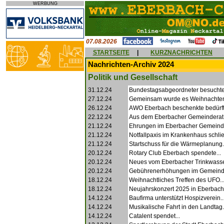
WERBUNG
07.08.2026
STARTSEITE
|
KURZNACHRICHTEN
Nachrichten-Archiv 2024
Politik und Gesellschaft
31.12.24
Bundestagsabgeordneter besuchte
27.12.24
Gemeinsam wurde es Weihnachten
26.12.24
AWO Eberbach beschenkte bedürft
22.12.24
Aus dem Eberbacher Gemeinderat.
21.12.24
Ehrungen im Eberbacher Gemeinde
21.12.24
Notfallpaxis im Krankenhaus schließ
21.12.24
Startschuss für die Wärmeplanung.
20.12.24
Rotary Club Eberbach spendete...
20.12.24
Neues vom Eberbacher Trinkwasser
20.12.24
Gebührenerhöhungen im Gemeinde
18.12.24
Weihnachtliches Treffen des UFO..
18.12.24
Neujahrskonzert 2025 in Eberbach.
14.12.24
Baufirma unterstützt Hospizverein..
14.12.24
Musikalische Fahrt in den Landtag.
14.12.24
Catalent spendet...