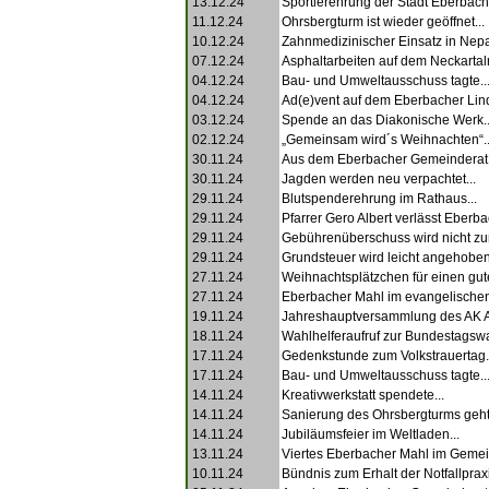
13.12.24
Sportlerehrung der Stadt Eberbach.
11.12.24
Ohrsbergturm ist wieder geöffnet...
10.12.24
Zahnmedizinischer Einsatz in Nepal
07.12.24
Asphaltarbeiten auf dem Neckartal
04.12.24
Bau- und Umweltausschuss tagte..
04.12.24
Ad(e)vent auf dem Eberbacher Lind
03.12.24
Spende an das Diakonische Werk..
02.12.24
„Gemeinsam wird´s Weihnachten“..
30.11.24
Aus dem Eberbacher Gemeinderat.
30.11.24
Jagden werden neu verpachtet...
29.11.24
Blutspenderehrung im Rathaus...
29.11.24
Pfarrer Gero Albert verlässt Eberbac
29.11.24
Gebührenüberschuss wird nicht zurü
29.11.24
Grundsteuer wird leicht angehoben.
27.11.24
Weihnachtsplätzchen für einen gut
27.11.24
Eberbacher Mahl im evangelische
19.11.24
Jahreshauptversammlung des AK As
18.11.24
Wahlhelferaufruf zur Bundestagswa
17.11.24
Gedenkstunde zum Volkstrauertag.
17.11.24
Bau- und Umweltausschuss tagte..
14.11.24
Kreativwerkstatt spendete...
14.11.24
Sanierung des Ohrsbergturms geht 
14.11.24
Jubiläumsfeier im Weltladen...
13.11.24
Viertes Eberbacher Mahl im Gemei
10.11.24
Bündnis zum Erhalt der Notfallpraxi