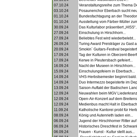
07.10.24
Veranstaltungsreihe zum Thema D
03.10.24
Posaunenchor Eberbach sucht neue 
01.10.24
Bundesfachtagung an der Theodor-
01.10.24
Ausstellung vom Färber-Müller zu
30.09.24
Das Kulturlabor präsentiert „HISS“..
27.09.24
Einschulung in Hirschhorn...
27.09.24
Beliebtes Fest wird wiederbelebt...
26.09.24
Turing Award Preisträger zu Gast 
20.09.24
Smokin´ Guitars-Festival begeistert
17.09.24
Tag der Kulturen in Oberzent-Beerf
17.09.24
Kerwe in Pleutersbach gefeiert...
16.09.24
Nacht der Museen in Hirschhorn...
15.09.24
Einschulungsfeiern in Eberbach...
14.09.24
VHS-Herbstsemester beginnt bald..
14.09.24
Duo Intermezzo begeisterte im Depo
13.09.24
Saison-Auftakt der Badischen Lan
12.09.24
Neuwahlen beim MGV Liederkranz.
12.09.24
Open-Air-Konzert auf dem Breitenst
12.09.24
Medienbus macht Halt in Eberbach.
11.09.24
Katholische Kantorei probt für Herb
08.09.24
König und Autenrieth laden ein...
06.09.24
Jugend der Hirschhorner Ritter auf 
06.09.24
Historisches Dreschfest in Schwan
06.09.24
Frauen - Kunst - Kultur stellt aus...