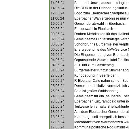
14.06.24
Bau- und Umweltausschuss tagte..
14.06.24
Die DDR in der Erinnerungskultur..
12.06.24
Logo zum Eberbacher Stadtjubiläu
11.06.24
Eberbacher Wahlergebnisse nun vol
10.06.24
Gemeinderatswahl in Eberbach...
09.06.24
Europawahl in Eberbach...
09.06.24
Drohen Mehrkosten für das Hallenb
07.06.24
Gemeinsame Digitalstrategie verab
06.06.24
Schönbrunns Bürgermeister verpflic
06.06.24
Energieberichte des MVV-Service C
06.06.24
Die Eingemeindung von Brombach.
04.06.24
Organspende-Ausweistafel für Hirs
04.06.24
AGL lud zum Familientag...
01.06.24
Bürgermeister ruft zur Stimmenabga
27.05.24
Kundgebung in Beerfelden...
27.05.24
R-Eberatur-Café nahm seinen Betri
25.05.24
Demokratie-Initiative vernetzt sich w
25.05.24
Bald ist großer Wahlsonntag...
24.05.24
Gemeinsam für ein „sauberes Eberb
23.05.24
Eberbacher Kulturamt bald unter ne
21.05.24
Teilweise fehlerhafte Briefwahlunte
18.05.24
Aus dem Eberbacher Gemeinderat.
18.05.24
Kläranlage soll energetisch besser
17.05.24
Machbarkeit von Wärmenetzen wird 
17.05.24
Kommunalpolitische Podiumsdiskus