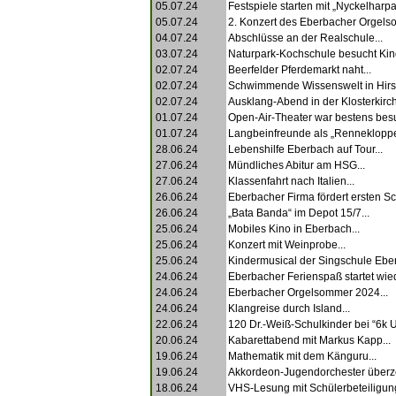
05.07.24
Festspiele starten mit „Nyckelharpa
05.07.24
2. Konzert des Eberbacher Orgels
04.07.24
Abschlüsse an der Realschule...
03.07.24
Naturpark-Kochschule besucht Kind
02.07.24
Beerfelder Pferdemarkt naht...
02.07.24
Schwimmende Wissenswelt in Hirsc
02.07.24
Ausklang-Abend in der Klosterkirch
01.07.24
Open-Air-Theater war bestens besu
01.07.24
Langbeinfreunde als „Renneklopper
28.06.24
Lebenshilfe Eberbach auf Tour...
27.06.24
Mündliches Abitur am HSG...
27.06.24
Klassenfahrt nach Italien...
26.06.24
Eberbacher Firma fördert ersten Sc
26.06.24
„Bata Banda“ im Depot 15/7...
25.06.24
Mobiles Kino in Eberbach...
25.06.24
Konzert mit Weinprobe...
25.06.24
Kindermusical der Singschule Eber
24.06.24
Eberbacher Ferienspaß startet wied
24.06.24
Eberbacher Orgelsommer 2024...
24.06.24
Klangreise durch Island...
22.06.24
120 Dr.-Weiß-Schulkinder bei “6k Un
20.06.24
Kabarettabend mit Markus Kapp...
19.06.24
Mathematik mit dem Känguru...
19.06.24
Akkordeon-Jugendorchester überze
18.06.24
VHS-Lesung mit Schülerbeteiligung