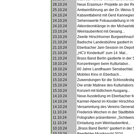
28.10.24
Neue Erasmus+ Projekte an der Re
25.10.24
Amtseinführung an der Dr.-Weiss-S
24.10.24
Kabarettabend mit Gerd Kannegiese
24.10.24
Sehenswerte Fotoausstellung in Hi
24.10.24
Akkordeonklänge in der Michaelski
23.10.24
Weinlaubenfest mit Gesang...
23.10.24
Zweite Hirschhorner Burgweihnacht
21.10.24
Badische Landesbühne gastiert in 
21.10.24
Eberbacher Jam-Session im Depot 
21.10.24
„HCV Kinderkult“ zum 14. Mal...
21.10.24
Brass Band Berlin gastierte in der S
19.10.24
Konzertreigen beim Kulturlabor...
19.10.24
60 Jahre Landfrauen Sensbachtal..
15.10.24
Mobiles Kino in Eberbach...
15.10.24
Zuwendungen für die Schlossfestspi
15.10.24
Die erste Matinee des Kulturlabors.
15.10.24
Konzert mit tödlichem Ausgang...
14.10.24
Neue Ausstellung im Eberbacher 
14.10.24
Karmel-Abend im Kloster Hirschhor
14.10.24
Versammlung des Vereins Generati
11.10.24
Frederick-Wochen in der Stadtbiblio
11.10.24
Fotografen präsentieren „Sichtweise
11.10.24
Einladung zum Weinlaubenfest...
10.10.24
„Brass Band Berlin“ gastiert in der S
10.10.24
Beerfelder Musiknacht 2024...