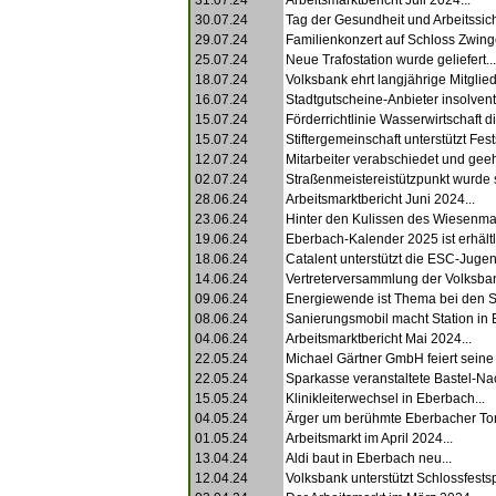
31.07.24
Arbeitsmarktbericht Juli 2024...
30.07.24
Tag der Gesundheit und Arbeitssiche
29.07.24
Familienkonzert auf Schloss Zwing
25.07.24
Neue Trafostation wurde geliefert...
18.07.24
Volksbank ehrt langjährige Mitgliede
16.07.24
Stadtgutscheine-Anbieter insolvent.
15.07.24
Förderrichtlinie Wasserwirtschaft dis
15.07.24
Stiftergemeinschaft unterstützt Fests
12.07.24
Mitarbeiter verabschiedet und geehr
02.07.24
Straßenmeistereistützpunkt wurde s
28.06.24
Arbeitsmarktbericht Juni 2024...
23.06.24
Hinter den Kulissen des Wiesenmar
19.06.24
Eberbach-Kalender 2025 ist erhältli
18.06.24
Catalent unterstützt die ESC-Jugen
14.06.24
Vertreterversammlung der Volksban
09.06.24
Energiewende ist Thema bei den S
08.06.24
Sanierungsmobil macht Station in 
04.06.24
Arbeitsmarktbericht Mai 2024...
22.05.24
Michael Gärtner GmbH feiert seine J
22.05.24
Sparkasse veranstaltete Bastel-Nac
15.05.24
Klinikleiterwechsel in Eberbach...
04.05.24
Ärger um berühmte Eberbacher Tort
01.05.24
Arbeitsmarkt im April 2024...
13.04.24
Aldi baut in Eberbach neu...
12.04.24
Volksbank unterstützt Schlossfestsp