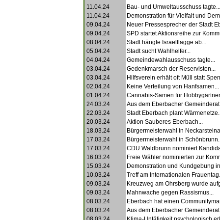
11.04.24
Bau- und Umweltausschuss tagte..
11.04.24
Demonstration für Vielfalt und Demo
09.04.24
Neuer Pressesprecher der Stadt Eb
09.04.24
SPD startet Aktionsreihe zur Komm
08.04.24
Stadt hängte Israelflagge ab...
05.04.24
Stadt sucht Wahlhelfer...
04.04.24
Gemeindewahlausschuss tagte...
03.04.24
Gedenkmarsch der Reservisten...
03.04.24
Hilfsverein erhält oft Müll statt Spe
02.04.24
Keine Verteilung von Hanfsamen...
01.04.24
Cannabis-Samen für Hobbygärtner.
24.03.24
Aus dem Eberbacher Gemeinderat.
22.03.24
Stadt Eberbach plant Wärmenetze..
20.03.24
Aktion Sauberes Eberbach...
18.03.24
Bürgermeisterwahl in Neckarsteina
17.03.24
Bürgermeisterwahl in Schönbrunn..
17.03.24
CDU Waldbrunn nominiert Kandidat
16.03.24
Freie Wähler nominierten zur Kom
15.03.24
Demonstration und Kundgebung in
10.03.24
Treff am Internationalen Frauentag.
09.03.24
Kreuzweg am Ohrsberg wurde aufg
09.03.24
Mahnwache gegen Rassismus...
08.03.24
Eberbach hat einen Communityman
08.03.24
Aus dem Eberbacher Gemeinderat.
08.03.24
Klima-Untätigkeit psychologisch erkl