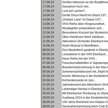
17.06.24
Großes Interesse an der Burgführun
17.06.24
Saxophon hoch vier...
17.06.24
Lust auf Lachen?...
14.06.24
Große Disco-Nacht im Depot 15/7..
14.06.24
„Dhalias Lane“ im Depot 15/7...
13.06.24
VHS-Reihe über Hörgesundheit...
13.06.24
Musikgärten präsentieren sich...
12.06.24
Besonderes Konzert der Musikschul
12.06.24
Ober-Hainbrunn feiert Jubiläum...
11.06.24
Akkordeon-Orchester Eberbach konz
10.06.24
Noah-Musical in Beerfelden...
08.06.24
Duo Mackefisch gastierte in Eberba
08.06.24
Leseabend in der VHS Eberbach...
07.06.24
Neue Reihe bei der VHS...
07.06.24
Freundschaftstreffen in Sigmaringen
06.06.24
Brandschutzerziehung in der Kita 
05.06.24
Sommernachtskonzert mit „Right No
05.06.24
Irische Stimmung in die Klosterkirch
03.06.24
Kirchenkonzerte im Juni...
31.05.24
Jahreskonzert des Akkordeon-Orche
31.05.24
Lebendiger Neckar in Eberbach...
30.05.24
Mit Eberbacher Rocksong zu Olymp
29.05.24
Ausklang 2024 in der Klosterkirche.
28.05.24
100 Jahre Reinhard-von-Gülpen-Sc
28.05.24
Generalversammlung beim Club Eul