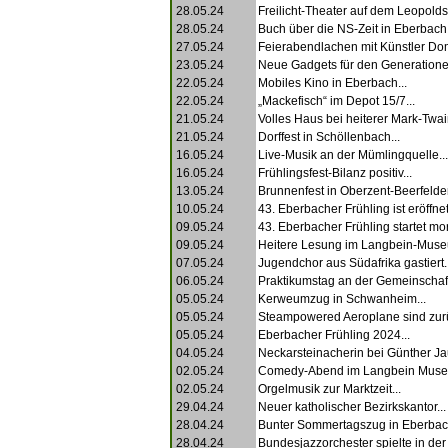
28.05.24
Freilicht-Theater auf dem Leopoldsp
28.05.24
Buch über die NS-Zeit in Eberbach.
27.05.24
Feierabendlachen mit Künstler Dom
23.05.24
Neue Gadgets für den Generationen
22.05.24
Mobiles Kino in Eberbach...
22.05.24
„Mackefisch“ im Depot 15/7...
21.05.24
Volles Haus bei heiterer Mark-Twai
21.05.24
Dorffest in Schöllenbach...
16.05.24
Live-Musik an der Mümlingquelle...
16.05.24
Frühlingsfest-Bilanz positiv...
13.05.24
Brunnenfest in Oberzent-Beerfelden
10.05.24
43. Eberbacher Frühling ist eröffnet.
09.05.24
43. Eberbacher Frühling startet mor
09.05.24
Heitere Lesung im Langbein-Muse
07.05.24
Jugendchor aus Südafrika gastiert..
06.05.24
Praktikumstag an der Gemeinschaft
05.05.24
Kerweumzug in Schwanheim...
05.05.24
Steampowered Aeroplane sind zurü
05.05.24
Eberbacher Frühling 2024...
04.05.24
Neckarsteinacherin bei Günther Ja
02.05.24
Comedy-Abend im Langbein Muse
02.05.24
Orgelmusik zur Marktzeit...
29.04.24
Neuer katholischer Bezirkskantor...
28.04.24
Bunter Sommertagszug in Eberbach
28.04.24
Bundesjazzorchester spielte in der 