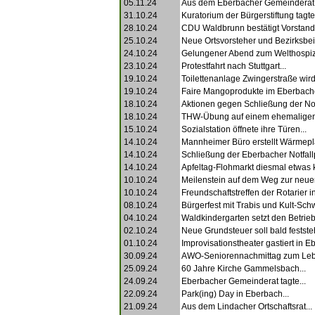
05.11.24
Aus dem Eberbacher Gemeinderat.
31.10.24
Kuratorium der Bürgerstiftung tagte.
28.10.24
CDU Waldbrunn bestätigt Vorstand.
25.10.24
Neue Ortsvorsteher und Bezirksbeir
24.10.24
Gelungener Abend zum Welthospizt
23.10.24
Protestfahrt nach Stuttgart...
19.10.24
Toilettenanlage Zwingerstraße wird
19.10.24
Faire Mangoprodukte im Eberbache
18.10.24
Aktionen gegen Schließung der Notf
18.10.24
THW-Übung auf einem ehemaligen
15.10.24
Sozialstation öffnete ihre Türen...
14.10.24
Mannheimer Büro erstellt Wärmepl
14.10.24
Schließung der Eberbacher Notfallp
14.10.24
Apfeltag-Flohmarkt diesmal etwas kl
10.10.24
Meilenstein auf dem Weg zur neuen 
10.10.24
Freundschaftstreffen der Rotarier in
08.10.24
Bürgerfest mit Trabis und Kult-Sch
04.10.24
Waldkindergarten setzt den Betrieb
02.10.24
Neue Grundsteuer soll bald festste
01.10.24
Improvisationstheater gastiert in E
30.09.24
AWO-Seniorennachmittag zum Lebe
25.09.24
60 Jahre Kirche Gammelsbach...
24.09.24
Eberbacher Gemeinderat tagte...
22.09.24
Park(ing) Day in Eberbach...
21.09.24
Aus dem Lindacher Ortschaftsrat...