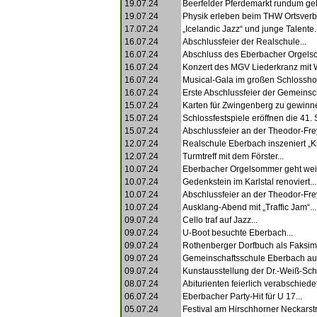
19.07.24
Beerfelder Pferdemarkt rundum gel
19.07.24
Physik erleben beim THW Ortsverb
17.07.24
„Icelandic Jazz“ und junge Talente..
16.07.24
Abschlussfeier der Realschule...
16.07.24
Abschluss des Eberbacher Orgels
16.07.24
Konzert des MGV Liederkranz mit 
16.07.24
Musical-Gala im großen Schlosshof
16.07.24
Erste Abschlussfeier der Gemeinsch
15.07.24
Karten für Zwingenberg zu gewinne
15.07.24
Schlossfestspiele eröffnen die 41. S
15.07.24
Abschlussfeier an der Theodor-Fre
12.07.24
Realschule Eberbach inszeniert „Kr
12.07.24
Turmtreff mit dem Förster...
10.07.24
Eberbacher Orgelsommer geht weite
10.07.24
Gedenkstein im Karlstal renoviert...
10.07.24
Abschlussfeier an der Theodor-Fre
10.07.24
Ausklang-Abend mit „Traffic Jam“...
09.07.24
Cello traf auf Jazz...
09.07.24
U-Boot besuchte Eberbach...
09.07.24
Rothenberger Dorfbuch als Faksimil
09.07.24
Gemeinschaftsschule Eberbach aus
09.07.24
Kunstausstellung der Dr.-Weiß-Schu
08.07.24
Abiturienten feierlich verabschiedet
06.07.24
Eberbacher Party-Hit für U 17...
05.07.24
Festival am Hirschhorner Neckarstr