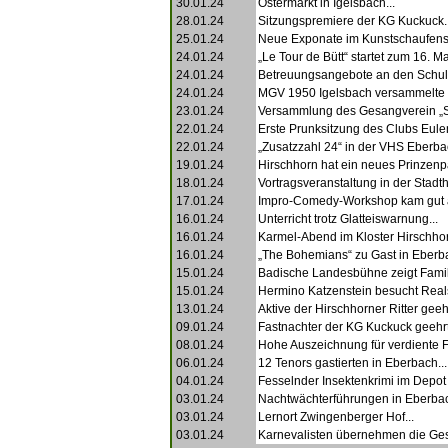
30.01.24
Ostermarkt in Igelsbach...
28.01.24
Sitzungspremiere der KG Kuckuck..
25.01.24
Neue Exponate im Kunstschaufenste
24.01.24
„Le Tour de Bütt“ startet zum 16. Mal
24.01.24
Betreuungsangebote an den Schule
24.01.24
MGV 1950 Igelsbach versammelte s
23.01.24
Versammlung des Gesangverein „S
22.01.24
Erste Prunksitzung des Clubs Eulen
22.01.24
„Zusatzzahl 24“ in der VHS Eberbac
19.01.24
Hirschhorn hat ein neues Prinzenpa
18.01.24
Vortragsveranstaltung in der Stadtha
17.01.24
Impro-Comedy-Workshop kam gut a
16.01.24
Unterricht trotz Glatteiswarnung...
16.01.24
Karmel-Abend im Kloster Hirschhor
16.01.24
„The Bohemians“ zu Gast in Eberba
15.01.24
Badische Landesbühne zeigt Famil
15.01.24
Hermino Katzenstein besucht Reals
13.01.24
Aktive der Hirschhorner Ritter geehr
09.01.24
Fastnachter der KG Kuckuck geehrt.
08.01.24
Hohe Auszeichnung für verdiente Fa
06.01.24
12 Tenors gastierten in Eberbach...
04.01.24
Fesselnder Insektenkrimi im Depot 
03.01.24
Nachtwächterführungen in Eberbac
03.01.24
Lernort Zwingenberger Hof...
03.01.24
Karnevalisten übernehmen die Gesc