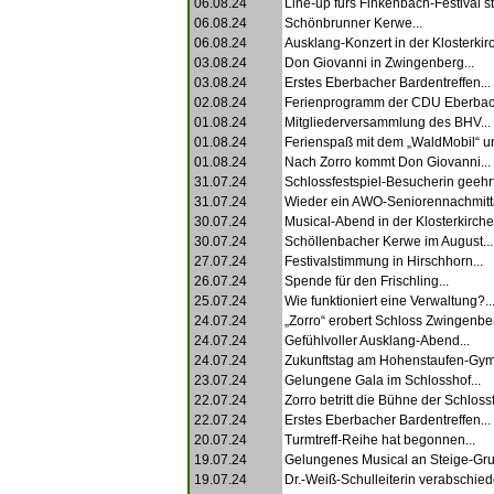
06.08.24
Line-up fürs Finkenbach-Festival ste
06.08.24
Schönbrunner Kerwe...
06.08.24
Ausklang-Konzert in der Klosterkirc
03.08.24
Don Giovanni in Zwingenberg...
03.08.24
Erstes Eberbacher Bardentreffen...
02.08.24
Ferienprogramm der CDU Eberbac
01.08.24
Mitgliederversammlung des BHV...
01.08.24
Ferienspaß mit dem „WaldMobil“ un
01.08.24
Nach Zorro kommt Don Giovanni...
31.07.24
Schlossfestspiel-Besucherin geehrt
31.07.24
Wieder ein AWO-Seniorennachmitta
30.07.24
Musical-Abend in der Klosterkirche.
30.07.24
Schöllenbacher Kerwe im August...
27.07.24
Festivalstimmung in Hirschhorn...
26.07.24
Spende für den Frischling...
25.07.24
Wie funktioniert eine Verwaltung?..
24.07.24
„Zorro“ erobert Schloss Zwingenber
24.07.24
Gefühlvoller Ausklang-Abend...
24.07.24
Zukunftstag am Hohenstaufen-Gym
23.07.24
Gelungene Gala im Schlosshof...
22.07.24
Zorro betritt die Bühne der Schlossf
22.07.24
Erstes Eberbacher Bardentreffen...
20.07.24
Turmtreff-Reihe hat begonnen...
19.07.24
Gelungenes Musical an Steige-Gru
19.07.24
Dr.-Weiß-Schulleiterin verabschiede