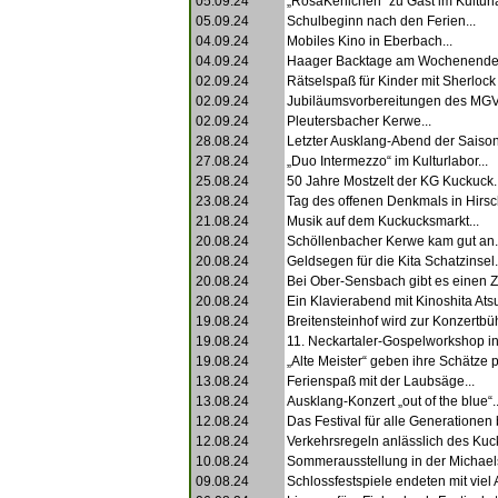
05.09.24
„RosaKehlchen“ zu Gast im Kulturla
05.09.24
Schulbeginn nach den Ferien...
04.09.24
Mobiles Kino in Eberbach...
04.09.24
Haager Backtage am Wochenende.
02.09.24
Rätselspaß für Kinder mit Sherlock
02.09.24
Jubiläumsvorbereitungen des MGV 
02.09.24
Pleutersbacher Kerwe...
28.08.24
Letzter Ausklang-Abend der Saison
27.08.24
„Duo Intermezzo“ im Kulturlabor...
25.08.24
50 Jahre Mostzelt der KG Kuckuck..
23.08.24
Tag des offenen Denkmals in Hirsc
21.08.24
Musik auf dem Kuckucksmarkt...
20.08.24
Schöllenbacher Kerwe kam gut an.
20.08.24
Geldsegen für die Kita Schatzinsel.
20.08.24
Bei Ober-Sensbach gibt es einen Z
20.08.24
Ein Klavierabend mit Kinoshita Atsu
19.08.24
Breitensteinhof wird zur Konzertbüh
19.08.24
11. Neckartaler-Gospelworkshop in
19.08.24
„Alte Meister“ geben ihre Schätze pr
13.08.24
Ferienspaß mit der Laubsäge...
13.08.24
Ausklang-Konzert „out of the blue“..
12.08.24
Das Festival für alle Generationen b
12.08.24
Verkehrsregeln anlässlich des Kuc
10.08.24
Sommerausstellung in der Michaels
09.08.24
Schlossfestspiele endeten mit viel 