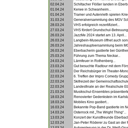
02.04.24
Schiltacher Flößer landen in Eberb
01.04.24
Kerwe in Schwanheim...
01.04.24
Tramer und Autenrieth spielen Krie
31.03.24
Generalversammlung des MGV Sc
28.03.24
VHS erfolgreich rezertifiziert...
27.03.24
VHS fördert Grundschul-Betreuung.
26.03.24
JazzMe 2024 startet am 13. April...
26.03.24
Langbein-Museum öffnet auch sonn
26.03.24
Jahreshauptversammlung beim MG
26.03.24
Eberbacherin gastierte bei Günther
25.03.24
Führung zum Thema Neckar...
24.03.24
Lärmfeuer in Rothenberg...
23.03.24
Gut besuchte Radtour mit dem Först
22.03.24
Der Reichsbürger im Theater-Mono
22.03.24
6. Treffen der Impro Comedy Grupp
22.03.24
Skifreizeit der Gemeinschaftsschule
22.03.24
Landesfinale an der Realschule Eb
21.03.24
Musikschul-Ensembles präsentierte
18.03.24
Renovierter Gedenkstein im Karlstal
18.03.24
Mobiles Kino gastiert...
16.03.24
Bekannte Pop-Band gastierte im Nec
14.03.24
Osterrock mit „The Wright Thing“...
13.03.24
Konzert der Kunstfreunde Eberbach
12.03.24
Jan-Peter Röderer zu Gast an der R
12.03.24
Autorenlesung in der Dr. Weiß-Gru