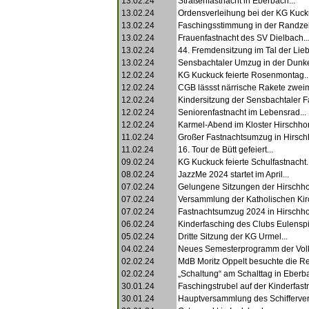
13.02.24
Straßenfastnacht in Eberbach...
13.02.24
Ordensverleihung bei der KG Kucku
13.02.24
Faschingsstimmung in der Randzei
13.02.24
Frauenfastnacht des SV Dielbach..
13.02.24
44. Fremdensitzung im Tal der Lieb
13.02.24
Sensbachtaler Umzug in der Dunkel
12.02.24
KG Kuckuck feierte Rosenmontag..
12.02.24
CGB lässst närrische Rakete zweima
12.02.24
Kindersitzung der Sensbachtaler Fa
12.02.24
Seniorenfastnacht im Lebensrad...
12.02.24
Karmel-Abend im Kloster Hirschhor
11.02.24
Großer Fastnachtsumzug in Hirschh
11.02.24
16. Tour de Bütt gefeiert...
09.02.24
KG Kuckuck feierte Schulfastnacht..
08.02.24
JazzMe 2024 startet im April...
07.02.24
Gelungene Sitzungen der Hirschhorn
07.02.24
Versammlung der Katholischen Kir
07.02.24
Fastnachtsumzug 2024 in Hirschhor
06.02.24
Kinderfasching des Clubs Eulenspi
05.02.24
Dritte Sitzung der KG Urmel...
04.02.24
Neues Semesterprogramm der Volk
02.02.24
MdB Moritz Oppelt besuchte die Re
02.02.24
„Schaltung“ am Schalttag in Eberba
30.01.24
Faschingstrubel auf der Kinderfastn
30.01.24
Hauptversammlung des Schiffervere