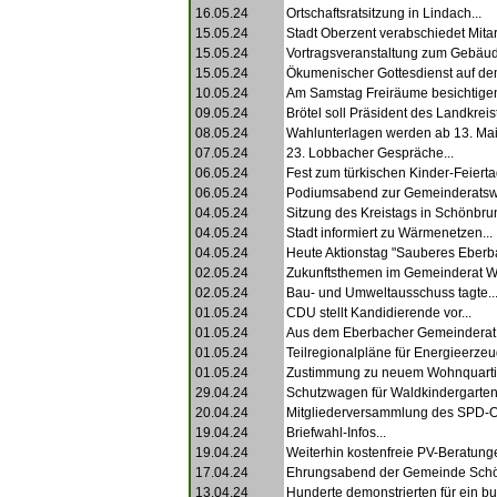
16.05.24
Ortschaftsratsitzung in Lindach...
15.05.24
Stadt Oberzent verabschiedet Mitarb
15.05.24
Vortragsveranstaltung zum Gebäud
15.05.24
Ökumenischer Gottesdienst auf dem
10.05.24
Am Samstag Freiräume besichtigen
09.05.24
Brötel soll Präsident des Landkreis
08.05.24
Wahlunterlagen werden ab 13. Mai z
07.05.24
23. Lobbacher Gespräche...
06.05.24
Fest zum türkischen Kinder-Feiertag
06.05.24
Podiumsabend zur Gemeinderatswa
04.05.24
Sitzung des Kreistags in Schönbrun
04.05.24
Stadt informiert zu Wärmenetzen...
04.05.24
Heute Aktionstag "Sauberes Eberba
02.05.24
Zukunftsthemen im Gemeinderat Wa
02.05.24
Bau- und Umweltausschuss tagte..
01.05.24
CDU stellt Kandidierende vor...
01.05.24
Aus dem Eberbacher Gemeinderat.
01.05.24
Teilregionalpläne für Energieerzeu
01.05.24
Zustimmung zu neuem Wohnquartie
29.04.24
Schutzwagen für Waldkindergarten s
20.04.24
Mitgliederversammlung des SPD-Or
19.04.24
Briefwahl-Infos...
19.04.24
Weiterhin kostenfreie PV-Beratunge
17.04.24
Ehrungsabend der Gemeinde Schö
13.04.24
Hunderte demonstrierten für ein bu