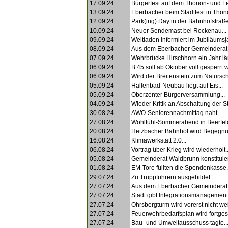
17.09.24
Bürgerfest auf dem Thonon- und Le
13.09.24
Eberbacher beim Stadtfest in Thono
12.09.24
Park(ing) Day in der Bahnhofstraße
10.09.24
Neuer Sendemast bei Rockenau...
09.09.24
Weltladen informiert im Jubiläumsja
08.09.24
Aus dem Eberbacher Gemeinderat.
07.09.24
Wehrbrücke Hirschhorn ein Jahr län
06.09.24
B 45 soll ab Oktober voll gesperrt 
06.09.24
Wird der Breitenstein zum Natursch
05.09.24
Hallenbad-Neubau liegt auf Eis...
05.09.24
Oberzenter Bürgerversammlung...
04.09.24
Wieder Kritik an Abschaltung der S
30.08.24
AWO-Seniorennachmittag naht...
27.08.24
Wohlfühl-Sommerabend in Beerfeld
20.08.24
Hetzbacher Bahnhof wird Begegnu
16.08.24
Klimawerkstatt 2.0...
06.08.24
Vortrag über Krieg wird wiederholt..
05.08.24
Gemeinderat Waldbrunn konstituiert
01.08.24
EM-Tore füllten die Spendenkasse.
29.07.24
Zu Truppführern ausgebildet...
27.07.24
Aus dem Eberbacher Gemeinderat.
27.07.24
Stadt gibt Integrationsmanagement 
27.07.24
Ohrsbergturm wird vorerst nicht weit
27.07.24
Feuerwehrbedarfsplan wird fortges
27.07.24
Bau- und Umweltausschuss tagte..