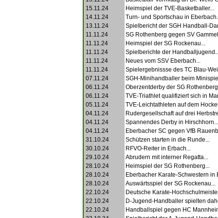
15.11.24
Heimspiel der TVE-Basketballer...
14.11.24
Turn- und Sportschau in Eberbach.
13.11.24
Spielbericht der SGH Handball-Da
11.11.24
SG Rothenberg gegen SV Gammels
11.11.24
Heimspiel der SG Rockenau...
11.11.24
Spielberichte der Handballjugend..
11.11.24
Neues vom SSV Eberbach...
11.11.24
Spielergebnissse des TC Blau-Weiß
07.11.24
SGH-Minihandballer beim Minispielf
06.11.24
Oberzentderby der SG Rothenberg.
06.11.24
TVE-Triathlet qualifiziert sich in Mar
05.11.24
TVE-Leichtathleten auf dem Hocken
04.11.24
Rudergesellschaft auf drei Herbstre
04.11.24
Spannendes Derby in Hirschhorn..
04.11.24
Eberbacher SC gegen VfB Rauenbe
31.10.24
Schützen starten in die Runde...
30.10.24
RFVO-Reiter in Erbach...
29.10.24
Abrudern mit interner Regatta...
28.10.24
Heimspiel der SG Rothenberg...
28.10.24
Eberbacher Karate-Schwestern in Be
28.10.24
Auswärtsspiel der SG Rockenau...
22.10.24
Deutsche Karate-Hochschulmeister
22.10.24
D-Jugend-Handballer spielten dahe
22.10.24
Handballspiel gegen HC Mannheim