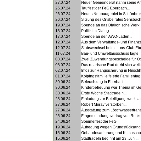
27.07.24
Neuer Gemeinderat nahm seine Arbe
26.07.24
Tauffest der FeG Eberbach...
26.07.24
Neues Neubaugebiet in Schönbrun
26.07.24
Sitzung des Ortsbeirates Sensbacht
19.07.24
Spende an das Diakonische Werk..
18.07.24
Politik im Dialog...
17.07.24
Spende an den AWO-Laden...
12.07.24
Aus dem Verwaltungs- und Finanza
12.07.24
Stabswechsel beim Lions-Club Ebe
11.07.24
Bau- und Umweltausschuss tagte..
08.07.24
Zwei Zuwendungsbescheide für Obe
08.07.24
Das rotarische Rad dreht sich weiter
02.07.24
Infos zur Hangsicherung in Hirschh
01.07.24
Kolpingsfamilie feierte Familientag.
30.06.24
Beleuchtung in Eberbach...
30.06.24
Kinderbetreuung war Thema im Gem
30.06.24
Erste Woche Stadtradeln...
28.06.24
Einladung zur Beteiligungswerkstatt
27.06.24
Robert Moray verstorben...
27.06.24
Ausstattung zum Löschwassertrans
25.06.24
Eingemeindungsvertrag von Rocke
24.06.24
Sommerfest der FeG...
19.06.24
Aufregung wegen Grundstücksange
15.06.24
Gebäudesanierung und Klimaschut
15.06.24
Stadtradeln beginnt am 23. Juni...