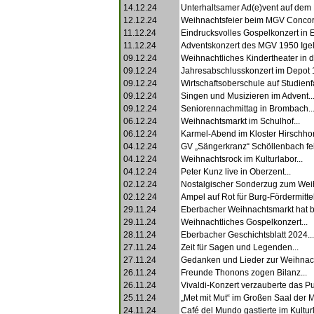
14.12.24
Unterhaltsamer Ad(e)vent auf dem L
12.12.24
Weihnachtsfeier beim MGV Concord
11.12.24
Eindrucksvolles Gospelkonzert in 
11.12.24
Adventskonzert des MGV 1950 Igel
09.12.24
Weihnachtliches Kindertheater in de
09.12.24
Jahresabschlusskonzert im Depot 1
09.12.24
Wirtschaftsoberschule auf Studienfa
09.12.24
Singen und Musizieren im Advent..
09.12.24
Seniorennachmittag in Brombach..
06.12.24
Weihnachtsmarkt im Schulhof...
06.12.24
Karmel-Abend im Kloster Hirschhor
04.12.24
GV „Sängerkranz“ Schöllenbach feie
04.12.24
Weihnachtsrock im Kulturlabor...
04.12.24
Peter Kunz live in Oberzent...
02.12.24
Nostalgischer Sonderzug zum Weih
02.12.24
Ampel auf Rot für Burg-Fördermittel
29.11.24
Eberbacher Weihnachtsmarkt hat b
29.11.24
Weihnachtliches Gospelkonzert...
28.11.24
Eberbacher Geschichtsblatt 2024...
27.11.24
Zeit für Sagen und Legenden...
27.11.24
Gedanken und Lieder zur Weihnacht
26.11.24
Freunde Thonons zogen Bilanz...
26.11.24
Vivaldi-Konzert verzauberte das Pu
25.11.24
„Met mit Mut“ im Großen Saal der M
24.11.24
Café del Mundo gastierte im Kulturl