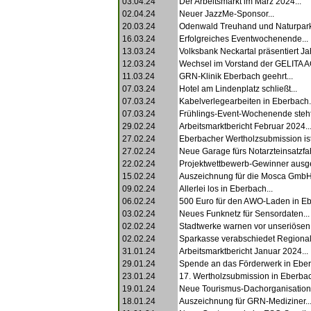
03.04.24
Der Arbeitsmarkt im März 2024...
02.04.24
Neuer JazzMe-Sponsor...
20.03.24
Odenwald Treuhand und Naturpark 
16.03.24
Erfolgreiches Eventwochenende...
13.03.24
Volksbank Neckartal präsentiert Ja
12.03.24
Wechsel im Vorstand der GELITA AG
11.03.24
GRN-Klinik Eberbach geehrt...
07.03.24
Hotel am Lindenplatz schließt...
07.03.24
Kabelverlegearbeiten in Eberbach.
07.03.24
Frühlings-Event-Wochenende steht 
29.02.24
Arbeitsmarktbericht Februar 2024..
27.02.24
Eberbacher Wertholzsubmission ist 
27.02.24
Neue Garage fürs Notarzteinsatzfa
22.02.24
Projektwettbewerb-Gewinner ausge
15.02.24
Auszeichnung für die Mosca GmbH.
09.02.24
Allerlei los in Eberbach...
06.02.24
500 Euro für den AWO-Laden in Eb
03.02.24
Neues Funknetz für Sensordaten...
02.02.24
Stadtwerke warnen vor unseriösen 
02.02.24
Sparkasse verabschiedet Regionaldi
31.01.24
Arbeitsmarktbericht Januar 2024...
29.01.24
Spende an das Förderwerk in Eber
23.01.24
17. Wertholzsubmission in Eberbac
19.01.24
Neue Tourismus-Dachorganisation.
18.01.24
Auszeichnung für GRN-Mediziner..