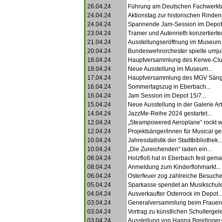
26.04.24
Führung am Deutschen Fachwerkta
24.04.24
Aktionstag zur historischen Rinde
24.04.24
Spannende Jam-Session im Depot 
23.04.24
Tramer und Autenrieth konzertierten
21.04.24
Ausstellungseröffnung im Museum.
20.04.24
Bundeswehrorchester spielte umjub
18.04.24
Hauptversammlung des Kerwe-Clu
18.04.24
Neue Ausstellung im Museum...
17.04.24
Hauptversammlung des MGV Sänge
16.04.24
Sommertagszug in Eberbach...
16.04.24
Jam Session im Depot 15/7...
15.04.24
Neue Ausstellung in der Galerie Art
14.04.24
JazzMe-Reihe 2024 gestartet...
12.04.24
„Steampowered Aeroplane“ rockt wi
12.04.24
Projektsänger/innen für Musical ges
10.04.24
Jahresstatistik der Stadtbibliothek..
10.04.24
„Die Zureichenden“ laden ein...
08.04.24
Holzfloß hat in Eberbach fest gemac
08.04.24
Anmeldung zum Kinderflohmarkt...
06.04.24
Osterfeuer zog zahlreiche Besucher
05.04.24
Sparkasse spendet an Musikschule
04.04.24
Ausverkaufter Osterrock im Depot..
03.04.24
Generalversammlung beim Frauench
03.04.24
Vortrag zu künstlichen Schultergele
03.04.24
Ausstellung von Hanna Breidinger-