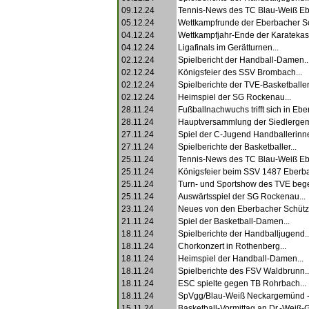
09.12.24
Tennis-News des TC Blau-Weiß Eb
05.12.24
Wettkampfrunde der Eberbacher Sc
04.12.24
Wettkampfjahr-Ende der Karatekas.
04.12.24
Ligafinals im Gerätturnen...
02.12.24
Spielbericht der Handball-Damen..
02.12.24
Königsfeier des SSV Brombach...
02.12.24
Spielberichte der TVE-Basketballer.
02.12.24
Heimspiel der SG Rockenau...
28.11.24
Fußballnachwuchs trifft sich in Ebe
28.11.24
Hauptversammlung der Siedlergeme
27.11.24
Spiel der C-Jugend Handballerinne
27.11.24
Spielberichte der Basketballer...
25.11.24
Tennis-News des TC Blau-Weiß Eb
25.11.24
Königsfeier beim SSV 1487 Eberba
25.11.24
Turn- und Sportshow des TVE begei
25.11.24
Auswärtsspiel der SG Rockenau...
23.11.24
Neues von den Eberbacher Schütze
21.11.24
Spiel der Basketball-Damen...
18.11.24
Spielberichte der Handballjugend..
18.11.24
Chorkonzert in Rothenberg...
18.11.24
Heimspiel der Handball-Damen...
18.11.24
Spielberichte des FSV Waldbrunn..
18.11.24
ESC spielte gegen TB Rohrbach...
18.11.24
SpVgg/Blau-Weiß Neckargemünd -
15.11.24
Basketball-Vormittag an Dr.-Weiß-G