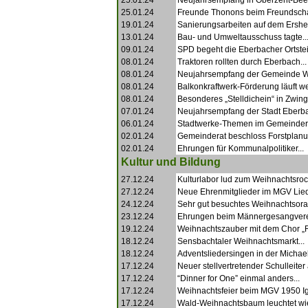
25.01.24
Neujahrsempfang in Oberzent-Beer
25.01.24
Freunde Thonons beim Freundschaft
19.01.24
Sanierungsarbeiten auf dem Ershei
13.01.24
Bau- und Umweltausschuss tagte..
09.01.24
SPD begeht die Eberbacher Ortsteil
08.01.24
Traktoren rollten durch Eberbach...
08.01.24
Neujahrsempfang der Gemeinde Wa
08.01.24
Balkonkraftwerk-Förderung läuft wei
08.01.24
Besonderes „Stelldichein“ in Zwing
07.01.24
Neujahrsempfang der Stadt Eberba
06.01.24
Stadtwerke-Themen im Gemeindera
02.01.24
Gemeinderat beschloss Forstplanun
02.01.24
Ehrungen für Kommunalpolitiker...
Kultur und Bildung
27.12.24
Kulturlabor lud zum Weihnachtsrock
27.12.24
Neue Ehrenmitglieder im MGV Lied
24.12.24
Sehr gut besuchtes Weihnachtsorat
23.12.24
Ehrungen beim Männergesangvere
19.12.24
Weihnachtszauber mit dem Chor „R
18.12.24
Sensbachtaler Weihnachtsmarkt...
18.12.24
Adventsliedersingen in der Michael
17.12.24
Neuer stellvertretender Schulleiter 
17.12.24
“Dinner for One” einmal anders...
17.12.24
Weihnachtsfeier beim MGV 1950 Ig
17.12.24
Wald-Weihnachtsbaum leuchtet wie