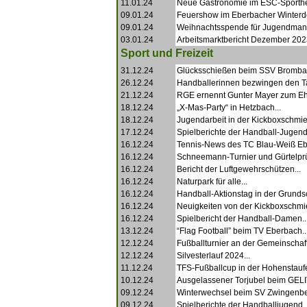
11.01.24
Neue Gastronomie im ESC-Sporthe
09.01.24
Feuershow im Eberbacher Winterdor
09.01.24
Weihnachtsspende für Jugendmann
03.01.24
Arbeitsmarktbericht Dezember 2023
Sport und Freizeit
31.12.24
Glücksschießen beim SSV Brombac
26.12.24
Handballerinnen bezwingen den Tab
21.12.24
RGE ernennt Gunter Mayer zum Ehr
18.12.24
„X-Mas-Party“ in Hetzbach...
18.12.24
Jugendarbeit in der Kickboxschmie
17.12.24
Spielberichte der Handball-Jugend.
16.12.24
Tennis-News des TC Blau-Weiß Eb
16.12.24
Schneemann-Turnier und Gürtelprü
16.12.24
Bericht der Luftgewehrschützen...
16.12.24
Naturpark für alle...
16.12.24
Handball-Aktionstag in der Grundsc
16.12.24
Neuigkeiten von der Kickboxschmi
16.12.24
Spielbericht der Handball-Damen..
13.12.24
“Flag Football” beim TV Eberbach..
12.12.24
Fußballturnier an der Gemeinschaft
12.12.24
Silvesterlauf 2024...
11.12.24
TFS-Fußballcup in der Hohenstaufe
10.12.24
Ausgelassener Torjubel beim GELI
09.12.24
Winterwechsel beim SV Zwingenber
09.12.24
Spielberichte der Handballjugend..