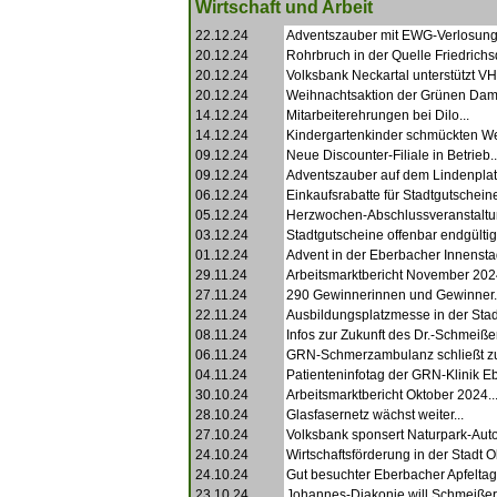
Wirtschaft und Arbeit
22.12.24
Adventszauber mit EWG-Verlosung.
20.12.24
Rohrbruch in der Quelle Friedrichs
20.12.24
Volksbank Neckartal unterstützt VH
20.12.24
Weihnachtsaktion der Grünen Dam
14.12.24
Mitarbeiterehrungen bei Dilo...
14.12.24
Kindergartenkinder schmückten W
09.12.24
Neue Discounter-Filiale in Betrieb..
09.12.24
Adventszauber auf dem Lindenplatz
06.12.24
Einkaufsrabatte für Stadtgutscheine
05.12.24
Herzwochen-Abschlussveranstaltun
03.12.24
Stadtgutscheine offenbar endgültig 
01.12.24
Advent in der Eberbacher Innenstad
29.11.24
Arbeitsmarktbericht November 2024
27.11.24
290 Gewinnerinnen und Gewinner.
22.11.24
Ausbildungsplatzmesse in der Stadt
08.11.24
Infos zur Zukunft des Dr.-Schmeißer-
06.11.24
GRN-Schmerzambulanz schließt zu
04.11.24
Patienteninfotag der GRN-Klinik Eb
30.10.24
Arbeitsmarktbericht Oktober 2024..
28.10.24
Glasfasernetz wächst weiter...
27.10.24
Volksbank sponsert Naturpark-Auto.
24.10.24
Wirtschaftsförderung in der Stadt O
24.10.24
Gut besuchter Eberbacher Apfeltag.
23.10.24
Johannes-Diakonie will Schmeißer-S