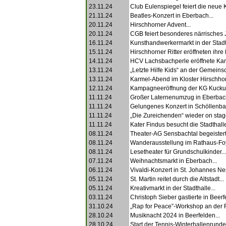
23.11.24
Club Eulenspiegel feiert die neue
21.11.24
Beatles-Konzert in Eberbach...
20.11.24
Hirschhorner Advent...
20.11.24
CGB feiert besonderes närrisches 
16.11.24
Kunsthandwerkermarkt in der Stadth
15.11.24
Hirschhorner Ritter eröffneten ihr
14.11.24
HCV Lachsbachperle eröffnete Ka
13.11.24
„Letzte Hilfe Kids“ an der Gemeinsc
13.11.24
Karmel-Abend im Kloster Hirschhor
12.11.24
Kampagneeröffnung der KG Kuckuc
11.11.24
Großer Laternenumzug in Eberbach
11.11.24
Gelungenes Konzert in Schöllenbac
11.11.24
„Die Zureichenden“ wieder on stage
11.11.24
Kater Findus besucht die Stadthalle
08.11.24
Theater-AG Sensbachtal begeistert
08.11.24
Wanderausstellung im Rathaus-Foy
08.11.24
Lesetheater für Grundschulkinder...
07.11.24
Weihnachtsmarkt in Eberbach...
06.11.24
Vivaldi-Konzert in St. Johannes N
05.11.24
St. Martin reitet durch die Altstadt...
05.11.24
Kreativmarkt in der Stadthalle...
03.11.24
Christoph Sieber gastierte in Beerf
31.10.24
„Rap for Peace”-Workshop an der R
28.10.24
Musiknacht 2024 in Beerfelden...
28.10.24
Start der Tennis-Winterhallenrunde.