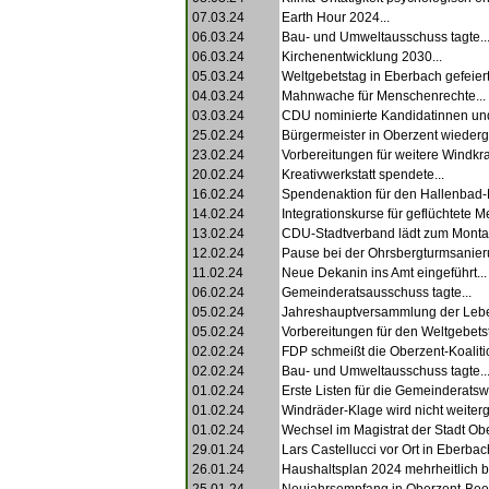
07.03.24
Earth Hour 2024...
06.03.24
Bau- und Umweltausschuss tagte..
06.03.24
Kirchenentwicklung 2030...
05.03.24
Weltgebetstag in Eberbach gefeiert.
04.03.24
Mahnwache für Menschenrechte...
03.03.24
CDU nominierte Kandidatinnen und
25.02.24
Bürgermeister in Oberzent wiederg
23.02.24
Vorbereitungen für weitere Windkra
20.02.24
Kreativwerkstatt spendete...
16.02.24
Spendenaktion für den Hallenbad-
14.02.24
Integrationskurse für geflüchtete M
13.02.24
CDU-Stadtverband lädt zum Montag
12.02.24
Pause bei der Ohrsbergturmsanieru
11.02.24
Neue Dekanin ins Amt eingeführt...
06.02.24
Gemeinderatsausschuss tagte...
05.02.24
Jahreshauptversammlung der Leben
05.02.24
Vorbereitungen für den Weltgebetst
02.02.24
FDP schmeißt die Oberzent-Koalitio
02.02.24
Bau- und Umweltausschuss tagte..
01.02.24
Erste Listen für die Gemeinderatswa
01.02.24
Windräder-Klage wird nicht weiterge
01.02.24
Wechsel im Magistrat der Stadt Obe
29.01.24
Lars Castellucci vor Ort in Eberbach
26.01.24
Haushaltsplan 2024 mehrheitlich 