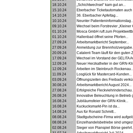
18.10.24
„Schichtwechsel“ kam gut an...
15.10.24
Eberbacher Ticketautomaten auch i
14.10.24
36. Eberbacher Apfeltag...
10.10.24
Neunter Patienteninformationstag..
09.10.24
Wechsel beim Forstrevier „Kleiner 
01.10.24
Mosca GmbH ruft zum Projektwettbe
01.10.24
Hallenbad öffnet seine Pforten...
27.09.24
Arbeitsmarktbericht September...
27.09.24
Anmeldung zur Brennholzvergabe.
20.09.24
Catalent-Team läuft für den guten Z
17.09.24
Wechsel im Vorstand der GELITA AG
12.09.24
Neuer Herzkatheter in der GRN-Klin
12.09.24
Arbeiten im Steinbruch Rockenau..
11.09.24
Losglück für Mastercard-Kunden...
03.09.24
Öffnungszeiten des Freibads verkürz
30.08.24
Arbeitsmarktbericht August 2024...
27.08.24
Erfolgreiche Fleckviehrinderschau..
26.08.24
Innovative Beleuchtung in Betrieb
16.08.24
Jubiläumsfeier der GRN-Klinik...
16.08.24
Kuckucksmarkt-Pin ist da...
14.08.24
Aus für Ronald Schmitt...
08.08.24
Stadtgutscheine-Firma wird aufgelös
08.08.24
Einzelhandelsbetriebe sind umgez
02.08.24
Sieger von Planspiel Börse geehrt..