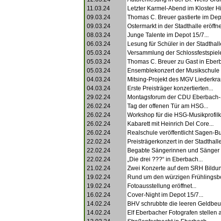
11.03.24
Letzter Karmel-Abend im Kloster Hi
09.03.24
Thomas C. Breuer gastierte im Depo
09.03.24
Ostermarkt in der Stadthalle eröffnet
08.03.24
Junge Talente im Depot 15/7...
06.03.24
Lesung für Schüler in der Stadthalle
05.03.24
Versammlung der Schlossfestspiele
05.03.24
Thomas C. Breuer zu Gast in Eberb
05.03.24
Ensemblekonzert der Musikschule 
04.03.24
Mitsing-Projekt des MGV Liederkran
04.03.24
Erste Preisträger konzertierten...
29.02.24
Montagsforum der CDU Eberbach-
26.02.24
Tag der offenen Tür am HSG...
26.02.24
Workshop für die HSG-Musikprofilk
26.02.24
Kabarett mit Heinrich Del Core...
26.02.24
Realschule veröffentlicht Sagen-Bu
22.02.24
Preisträgerkonzert in der Stadthalle
22.02.24
Begabte Sängerinnen und Sänger g
22.02.24
„Die drei ???“ in Eberbach...
21.02.24
Zwei Konzerte auf dem SRH Bildu
19.02.24
Rund um den würzigen Frühlingsbo
19.02.24
Fotoausstellung eröffnet...
16.02.24
Cover-Night im Depot 15/7...
14.02.24
BHV schrubbte die leeren Geldbeute
14.02.24
Elf Eberbacher Fotografen stellen a